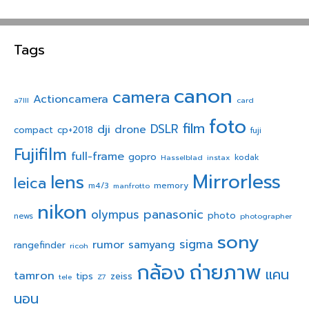
Tags
canon
camera
Actioncamera
a7III
card
foto
film
dji
DSLR
drone
compact
cp+2018
fuji
Fujifilm
full-frame
gopro
Hasselblad
instax
kodak
Mirrorless
lens
leica
memory
m4/3
manfrotto
nikon
panasonic
olympus
photo
news
photographer
sony
sigma
rumor
samyang
rangefinder
ricoh
ถ่ายภาพ
กล้อง
แคน
tamron
tips
zeiss
tele
Z7
นอน