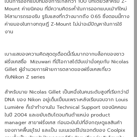
เป็นการออกแบบที่มองการไกลกว่า 100 ปีทีเดียวสำหรับ Z-
Mount ค่ายนิคอน ที่มีความคิดระห่ำในการออกแบบเม้าท์ใหม่
ให้สามารถรองรับ รูรับแสงที่กว้างมากถึง 0.65 ซึ่งตอนนี้ทาง
ค่ายมองในทางทฤษฎี Z-Mount ไม่น่าจะมีปัญหาในการใช้
งาน
เบาะแสของความคิดสุดดุเดือดนี้เริ่มมากจากบล็อกของชาว
ฝรั่งเศสชื่อ Mizuwari ที่มีโอกาสได้จับเข่านั่งคุยกับ Nicolas
Gillet ผู้อำนวยการฝ่ายการตลาดของฝรั่งเศสเกี่ยว
กับNikon Z series
สำหรับนาย Nicolas Gillet เป็นหนึ่งในคนระดับสูงที่เรียกว่ามี
DNA ของ Nikon อยู่เต็มเปี่ยมเพราะหลังเรียนจบจาก Louis
Lumière ก็เข้าทำงานใน Technical Support ของนิคคอน
ในปี 2004 และขยับเติบโตจนกินตำแหน่ง product
manager สาขาฝรั่งเศส ก่อนจะบินไปที่อังกฤษดูแลสินค้า
ของภาคพื้นยุโรป และเป็น เมเนเจอร์โปรเจกต์ของ Coolpix