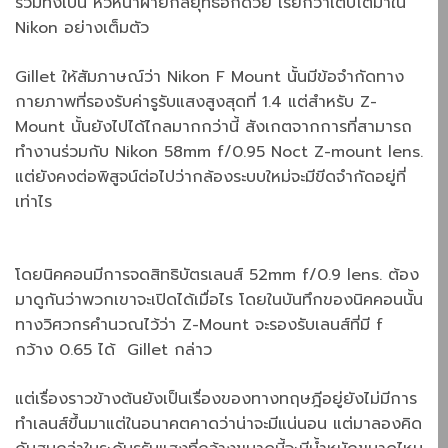
รวมทั้งเป็น หัวหน้าฝ่ายกลยุทธ์อีกด้วย เรียกว่าเติบโตมาใน
Nikon อย่างเต็มตัว
Gillet ให้สัมภาษณ์ว่า Nikon F Mount นั้นมีข้อจำกัดทาง
กายภาพที่รองรับค่ารูรับแสงสูงสุดที่ 1.4 แต่สำหรับ Z-
Mount นั้นยังไปได้ไกลมากกว่านี้ สังเกตจากการที่สามารถ
ทำงานร่วมกับ Nikon 58mm f/0.95 Noct Z-mount lens.
แต่ยังคงต่อพิสูจน์ต่อไปว่ากล้องระบบใหม่จะมีขีดจำกัดอยู่ที่
เท่าไร
โดยนิคคอนมีการจดสิทธิบัตรเลนส์ 52mm f/0.9 lens. ต้อง
มาดูกันว่าพวกเขาจะเปิดได้เมื่อไร โดยในบันทึกของนิคคอนนั้น
ทางวิศวกรคำนวณไว้ว่า Z-Mount จะรองรับเลนส์ที่มี f
กว้าง 0.65 ได้ Gillet กล่าว
แต่เรื่องราวข้างต้นยังเป็นเรื่องของทางทฤษฎีอยู่ยังไม่มีการ
ทำเลนส์ขึ้นมาแต่ในอนาคตคาดว่าน่าจะมีแน่นอน แต่มาลองคิด