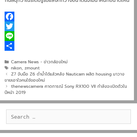
กันสนุกว่าในระดับรูรับแสงที่กว้างขนาดนี้จะมีน้ำหนักขนาดไหน
F
a
T
c
w
L
e
i
i
S
Categories
Camera News - ข่าวกล้องใหม่
b
t
n
h
Tags
nikon
,
zmount
Z7 จับมือ Z6 ดำน้ำได้แล้วหลัง Nauticam ผลิต housing มาวาง
o
t
e
a
ขายเอาใจคนใช้ของใหม่
o
e
r
thenewscamera คาดการณ์ Sony RX100 VII กำลังจะเปิดตัวใน
ปีหน้า 2019
k
r
e
Search
for: