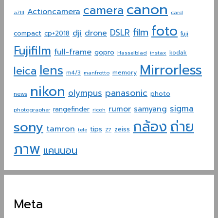
canon
camera
Actioncamera
a7III
card
foto
film
dji
DSLR
drone
compact
cp+2018
fuji
Fujifilm
full-frame
gopro
Hasselblad
instax
kodak
Mirrorless
lens
leica
memory
m4/3
manfrotto
nikon
panasonic
olympus
photo
news
sigma
rumor
samyang
rangefinder
photographer
ricoh
ถ่าย
กล้อง
sony
tamron
tips
zeiss
tele
Z7
ภาพ
แคนนอน
Meta