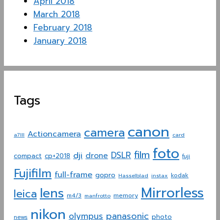
April 2018
March 2018
February 2018
January 2018
Tags
canon
camera
Actioncamera
a7III
card
foto
film
dji
DSLR
drone
compact
cp+2018
fuji
Fujifilm
full-frame
gopro
Hasselblad
instax
kodak
Mirrorless
lens
leica
memory
m4/3
manfrotto
nikon
panasonic
olympus
photo
news