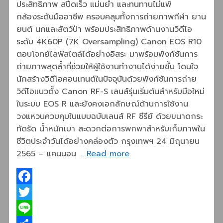
ประสิทธิภาพ สปีดเร็ว แม่นยำ และทนทานไม่แพ้
กล้องระดับมืออาชีพ ครอบคลุมทั้งการถ่ายภาพกีฬา ยาน
ยนต์ นกและสัตว์ป่า พร้อมประสิทธิภาพด้านงานวิดีโอ
ระดับ 4K60P (7K Oversampling) Canon EOS R10
ตอบโจทย์ไลฟ์สไตล์ได้อย่างอิสระ มาพร้อมฟังก์ชันการ
ถ่ายภาพสุดล้ำที่ช่วยให้ผู้ใช้งานทำงานได้ง่ายขึ้น โดนใจ
นักสร้างวิดีโอคอนเทนต์ในปัจจุบันด้วยฟังก์ชันการถ่าย
วิดีโอแนวตั้ง Canon RF-S เลนส์รุ่นเริ่มต้นสำหรับมือใหม่
ในระบบ EOS R และยังคงเอกลักษณ์ด้านการใช้งาน
วงแหวนควบคุมในแบบฉบับเลนส์ RF ซีรีย์ ด้วยขนาดกระ
ทัดรัด น้ำหนักเบา สะดวกต่อการพกพาสำหรับเก็บภาพใน
ชีวิตประจำวันได้อย่างคล่องตัว กรุงเทพฯ 24 มิถุนายน
2565 – แคนนอน …
Read more
Facebook
Twitter