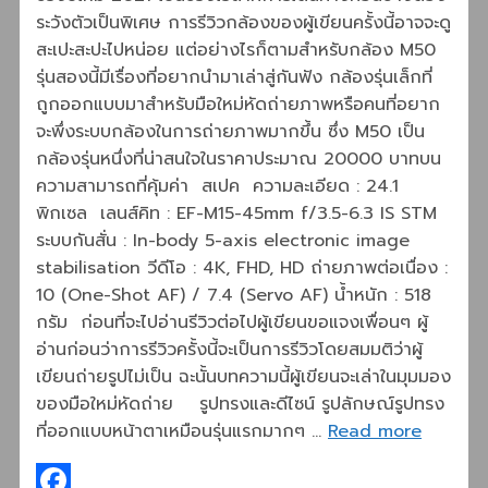
ระวังตัวเป็นพิเศษ การรีวิวกล้องของผู้เขียนครั้งนี้อาจจะดู
สะเปะสะปะไปหน่อย แต่อย่างไรก็ตามสำหรับกล้อง M50
รุ่นสองนี้มีเรื่องที่อยากนำมาเล่าสู่กันฟัง กล้องรุ่นเล็กที่
ถูกออกแบบมาสำหรับมือใหม่หัดถ่ายภาพหรือคนที่อยาก
จะพึ่งระบบกล้องในการถ่ายภาพมากขึ้น ซึ่ง M50 เป็น
กล้องรุ่นหนึ่งที่น่าสนใจในราคาประมาณ 20000 บาทบน
ความสามารถที่คุ้มค่า สเปค ความละเอียด : 24.1
พิกเซล เลนส์คิท : EF-M15-45mm f/3.5-6.3 IS STM
ระบบกันสั่น : In-body 5-axis electronic image
stabilisation วีดีโอ : 4K, FHD, HD ถ่ายภาพต่อเนื่อง :
10 (One-Shot AF) / 7.4 (Servo AF) น้ำหนัก : 518
กรัม ก่อนที่จะไปอ่านรีวิวต่อไปผู้เขียนขอแจงเพื่อนๆ ผู้
อ่านก่อนว่าการรีวิวครั้งนี้จะเป็นการรีวิวโดยสมมติว่าผู้
เขียนถ่ายรูปไม่เป็น ฉะนั้นบทความนี้ผู้เขียนจะเล่าในมุมมอง
ของมือใหม่หัดถ่าย รูปทรงและดีไซน์ รูปลักษณ์รูปทรง
ที่ออกแบบหน้าตาเหมือนรุ่นแรกมากๆ …
Read more