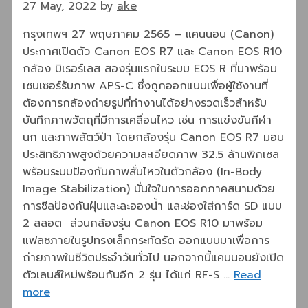
27 May, 2022
by
ake
กรุงเทพฯ 27 พฤษภาคม 2565 – แคนนอน (Canon)
ประกาศเปิดตัว Canon EOS R7 และ Canon EOS R10
กล้อง มิเรอร์เลส สองรุ่นแรกในระบบ EOS R ที่มาพร้อม
เซนเซอร์รับภาพ APS-C ซึ่งถูกออกแบบเพื่อผู้ใช้งานที่
ต้องการกล้องถ่ายรูปที่ทำงานได้อย่างรวดเร็วสำหรับ
บันทึกภาพวัตถุที่มีการเคลื่อนไหว เช่น การแข่งขันกีฬา
นก และภาพสัตว์ป่า โดยกล้องรุ่น Canon EOS R7 มอบ
ประสิทธิภาพสูงด้วยความละเอียดภาพ 32.5 ล้านพิกเซล
พร้อมระบบป้องกันภาพสั่นไหวในตัวกล้อง (In-Body
Image Stabilization) มั่นใจในการออกภาคสนามด้วย
การซีลป้องกันฝุ่นและละอองน้ำ และช่องใส่การ์ด SD แบบ
2 สลอต ส่วนกล้องรุ่น Canon EOS R10 มาพร้อม
แฟลชภายในรูปทรงเล็กกระทัดรัด ออกแบบมาเพื่อการ
ถ่ายภาพในชีวิตประจำวันทั่วไป นอกจากนี้แคนนอนยังเปิด
ตัวเลนส์ใหม่พร้อมกันอีก 2 รุ่น ได้แก่ RF-S …
Read
more