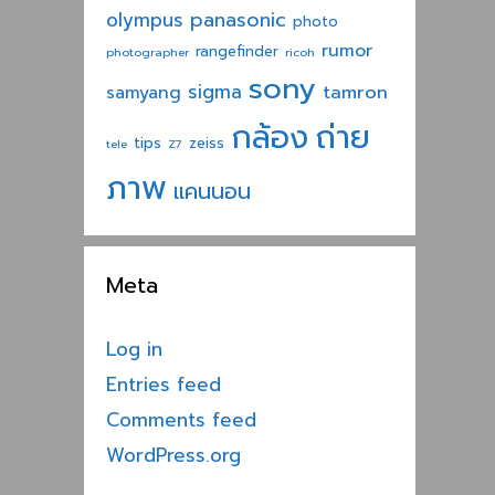
panasonic
olympus
photo
rumor
rangefinder
photographer
ricoh
sony
sigma
tamron
samyang
ถ่าย
กล้อง
tips
zeiss
tele
Z7
ภาพ
แคนนอน
Meta
Log in
Entries feed
Comments feed
WordPress.org