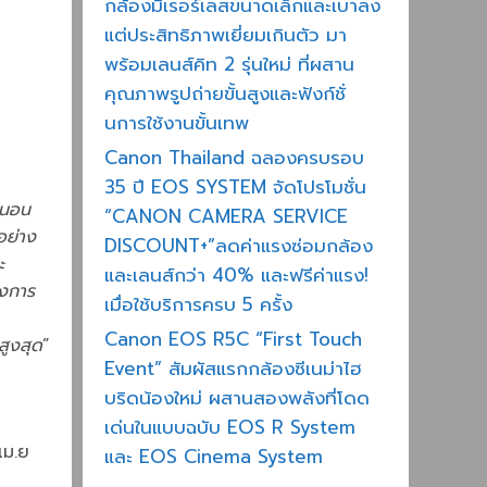
กล้องมิเรอร์เลสขนาดเล็กและเบาลง
แต่ประสิทธิภาพเยี่ยมเกินตัว มา
พร้อมเลนส์คิท 2 รุ่นใหม่ ที่ผสาน
คุณภาพรูปถ่ายขั้นสูงและฟังก์ชั่
นการใช้งานขั้นเทพ
Canon Thailand ฉลองครบรอบ
35 ปี EOS SYSTEM จัดโปรโมชั่น
นอน
“CANON CAMERA SERVICE
อย่าง
DISCOUNT+”ลดค่าแรงซ่อมกล้อง
ะ
และเลนส์กว่า 40% และฟรีค่าแรง!
ังการ
เมื่อใช้บริการครบ 5 ครั้ง
Canon EOS R5C “First Touch
สูงสุด
”
Event” สัมผัสแรกกล้องซีเนม่าไฮ
บริดน้องใหม่ ผสานสองพลังที่โดด
เด่นในแบบฉบับ EOS R System
เม.ย
และ EOS Cinema System