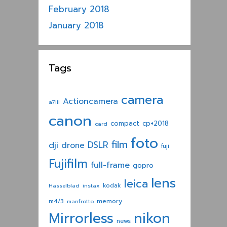
February 2018
January 2018
Tags
camera
Actioncamera
a7III
canon
compact
cp+2018
card
foto
film
dji
DSLR
drone
fuji
Fujifilm
full-frame
gopro
lens
leica
Hasselblad
instax
kodak
memory
m4/3
manfrotto
nikon
Mirrorless
news