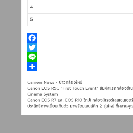
4
5
F
a
T
c
w
L
e
i
i
S
Categories
Camera News - ข่าวกล้องใหม่
b
t
n
h
Canon EOS R5C “First Touch Event” สัมผัสแรกกล้องซีเน
Cinema System
o
t
e
a
Canon EOS R7 และ EOS R10 ใหม่! กล้องมิเรอร์เลสเซนเซอร์ 
o
e
r
ประสิทธิภาพเยี่ยมเกินตัว มาพร้อมเลนส์คิท 2 รุ่นใหม่ ที่ผสานคุ
k
r
e