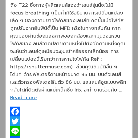
ถึง T22 ซึ่งทางผู้ผลิตเลนส์แจงว่าเลนส์รุ่นนี้จะไม่มี
focus breathing (เป็นคำที่ใช้อธิบายการเปลี่ยนแปลง
เล็ก ๆ ของความยาวโฟกัสของเลนส์ที่เกิดขึ้นเมื่อโฟกัส
ถูกปรับจากอินฟินิตี้เป็น MFD หรือในทางกลับกัน หาก
คุณมองผ่านช่องมองภาพของกล้องและหมุนวงแหวน
โฟกัสของเลนส์จากปลายด้านหนึ่งไปยังอีกด้านหนึ่งคุณ
จะเห็นว่าเลนส์ดูเหมือนจะซูมเข้าหรือออกเล็กน้อย การ
เปลี่ยนแปลงนี้เรียกว่าการหายใจโฟกัส Ref :
https://shuttermuse.com) ส่วนคุณสมบัติอื่น ๆ
ได้แก่ ด้ายฟิลเตอร์ด้านหน้าขนาด 95 มม. บนตัวเลนส์
และตัวกรองฟิลเตอร์ในตัว 86 มม. และเลนส์ฮูดแบบพลิก
กลับได้ที่ติดตั้งผ่านแม่เหล็กซึ่ง Irix จะทำงานร่วมกับ …
Read more
Facebook
Twitter