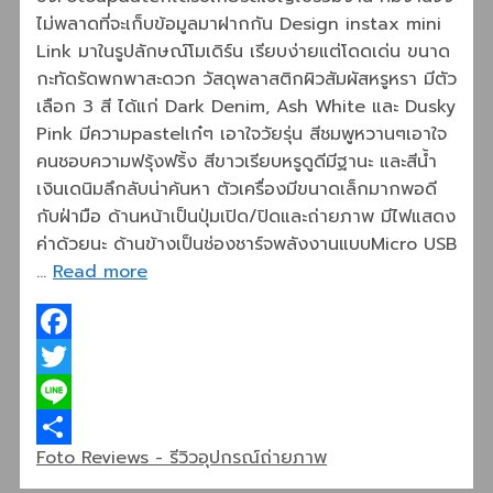
ไม่พลาดที่จะเก็บข้อมูลมาฝากกัน Design instax mini
Link มาในรูปลักษณ์โมเดิร์น เรียบง่ายแต่โดดเด่น ขนาด
กะทัดรัดพกพาสะดวก วัสดุพลาสติกผิวสัมผัสหรูหรา มีตัว
เลือก 3 สี ได้แก่ Dark Denim, Ash White และ Dusky
Pink มีความpastelเก๋ๆ เอาใจวัยรุ่น สีชมพูหวานๆเอาใจ
คนชอบความฟรุ้งฟริ้ง สีขาวเรียบหรูดูดีมีฐานะ และสีน้ำ
เงินเดนิมลึกลับน่าค้นหา ตัวเครื่องมีขนาดเล็กมากพอดี
กับฝ่ามือ ด้านหน้าเป็นปุ่มเปิด/ปิดและถ่ายภาพ มีไฟแสดง
ค่าด้วยนะ ด้านข้างเป็นช่องชาร์จพลังงานแบบMicro USB
…
Read more
Facebook
Twitter
Line
Categories
Foto Reviews - รีวิวอุปกรณ์ถ่ายภาพ
Share