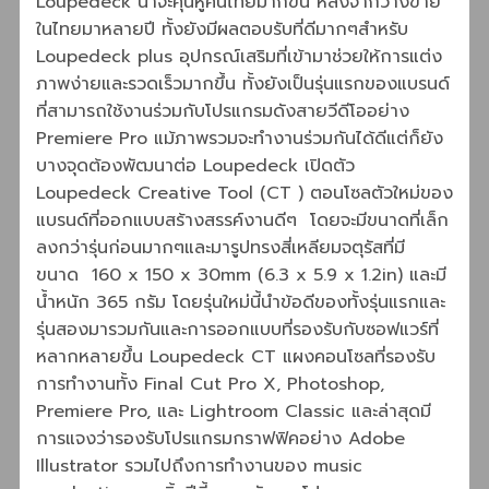
Loupedeck น่าจะคุ้นหูคนไทยมากขึ้น หลังจากวางขาย
ในไทยมาหลายปี ทั้งยังมีผลตอบรับที่ดีมากๆสำหรับ
Loupedeck plus อุปกรณ์เสริมที่เข้ามาช่วยให้การแต่ง
ภาพง่ายและรวดเร็วมากขึ้น ทั้งยังเป็นรุ่นแรกของแบรนด์
ที่สามารถใช้งานร่วมกับโปรแกรมดังสายวีดีโออย่าง
Premiere Pro แม้ภาพรวมจะทำงานร่วมกันได้ดีแต่ก็ยัง
บางจุดต้องพัฒนาต่อ Loupedeck เปิดตัว
Loupedeck Creative Tool (CT ) ตอนโซลตัวใหม่ของ
แบรนด์ที่ออกแบบสร้างสรรค์งานดีๆ โดยจะมีขนาดที่เล็ก
ลงกว่ารุ่นก่อนมากๆและมารูปทรงสี่เหลียมจตุรัสที่มี
ขนาด 160 x 150 x 30mm (6.3 x 5.9 x 1.2in) และมี
น้ำหนัก 365 กรัม โดยรุ่นใหม่นี้นำข้อดีของทั้งรุ่นแรกและ
รุ่นสองมารวมกันและการออกแบบที่รองรับกับซอฟแวร์ที่
หลากหลายขึ้น Loupedeck CT แผงคอนโซลที่รองรับ
การทำงานทั้ง Final Cut Pro X, Photoshop,
Premiere Pro, และ Lightroom Classic และล่าสุดมี
การแจงว่ารองรับโปรแกรมกราฟฟิคอย่าง Adobe
Illustrator รวมไปถึงการทำงานของ music