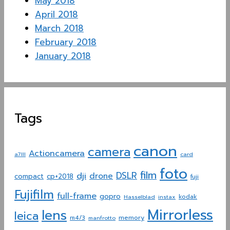
May 2018
April 2018
March 2018
February 2018
January 2018
Tags
canon
camera
Actioncamera
a7III
card
foto
film
dji
DSLR
drone
compact
cp+2018
fuji
Fujifilm
full-frame
gopro
Hasselblad
instax
kodak
Mirrorless
lens
leica
memory
m4/3
manfrotto