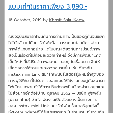
แบบเก๋ๆในราคาเพียง 3,890.-
18 October, 2019
by
Khosit SakulKaew
ในปัจจุบันสมาร์ทโฟนกับการถ่ายภาพเป็นของคู่กันจนแยก
ไม่ได้แล้ว แค่มีสมาร์ทโฟนก็สามารถตอบโจทย์การถ่าย
ภาพได้แทบทุกอย่าง แต่ในขณะเดียวกันการปรินต์ภาพ
ยังเป็นเรื่องที่ไม่ค่อยสะดวกเท่าไหร่ จึงมีการพัฒนาแกด
เจ็ตใหม่ๆที่ใช้ปรินต์ภาพออกมาควบคู่กันเรื่อยมา เพื่อให้
เอื้อต่อการใช้งานและสะดวกสบายขึ้น เช่นเดียวกับ
instax mini Link สมาร์ทโฟนปริ้นเตอร์รุ่นใหม่ล่าสุดของ
ทางฟูจิฟิล์ม ที่ได้รับการออกแบบให้ใช้งานควบคู่กับสมาร์ท
โฟนโดยเฉพาะ ทำให้การปรินต์ภาพเป็นเรื่องง่าย สนุกและ
ไม่ยุ่งยากอีกต่อไป 16 ตุลาคม 2562 – บริษัท ฟูจิฟิล์ม
(ประเทศไทย) จำกัด จัดงานเปิดตัวอย่างเป็นทางการ
ของ instax mini Link สมาร์ทโฟนปริ้นเตอร์สุดเจ๋งนี้
ซึ่งFotoupdateก็ได้รับเกียรติเชิญไปร่วมงาน ทีมงานจึง