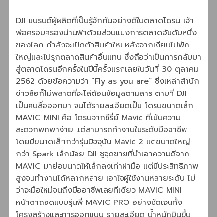
DJI แบรนด์ผู้ผลิตที่เป็นรู้จักกันอย่างดีในตลาดโดรน เจ้า
พ่อครอบครองน่านฟ้าด้วยส่วนแบ่งการตลาดอันดับหนึ่ง
ของโลก กำลังจะเปิดตัวสินค้าใหม่หลังจากเงียบไปพัก
ใหญ่และไปรุกตลาดสินค้าอื่นแทน ซึ่งถือว่าเป็นการกลับมา
สู่ตลาดโดรนอีกครั้งในปีนี้ครั้งแรกเลยในวันที่ 30 ตุลาคม
2562 ด้วยข้อความว่า “Fly as you are” ซึ่งเหล่าสำนัก
ข่าวลือก็ไม่พลาดที่จะไล่ต้อนข้อมูลตามสาร ตามที่ DJI
เป็นคนสื่อออกมา จนได้รายละเอียดเป็น โดรนขนาดเล็ก
MAVIC MINI คือ โดรนจากซีรี่ย์ Mavic ที่เน้นความ
สะดวกพกพาง่าย แต่สามารถทำงานในระดับมืออาชีพ
โดยมีขนาดเล็กกว่ารุ่นปัจจุบัน Mavic 2 แต่ขนาดใหญ่
กว่า Spark เล็กน้อย DJI ชูจุดขายที่นำเอาความดีจาก
MAVIC มาย่อขนาดให้เล็กลงเท่าฝ่ามือ แต่มีประสิทธิภาพ
สูงจนทำงานได้หลากหลาย เอาใจผู้ใช้งานหลายระดับ ไม่
ว่าจะมือใหม่จนถึงมืออาชีพเลยทีเดียว MAVIC MINI
หน้าตาถอดแบบรุ่นพี่ MAVIC PRO อย่างชัดเจนทั้ง
โครงสร้างและการออกแบบ รายละเอียด น้ำหนักบินขึ้น