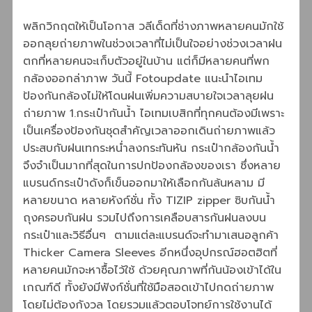
พลิกวิกฤตให้เป็นโอกาส วลีเด็ดที่ช่างภาพหลายคนมักใช้
ออกลุยถ่ายภาพในช่วงเวลาที่ไม่เป็นใจอย่างช่วงเวลาฝน
ตกที่หลายคนจะเก็บตัวอยู่ในบ้าน แต่ก็มีหลายคนที่พก
กล้องออกล่าภาพ วันนี้ Fotoupdate แนะนำไอเทม
ป้องกันกล้องไม่ให้โดนฝนเพิ่มความสบายใจเวลาลุยฝน
ถ่ายภาพ 1.กระเป๋ากันน้ำ ไอเทมเบสิกที่ทุกคนต้องมีเพราะ
เป็นเครื่องป้องกันชุดสำคัญเวลาออกเดินถ่ายภาพแล้ว
ประสบกับฝนเทกระหน่ำลงกระทันหัน กระเป๋ากล้องกันน้ำ
จึงจำเป็นมากที่สุดในการปกป้องกล้องของเรา ซึ่งหลาย
แบรนด์กระเป๋าดังก็เข็นออกมาให้เลือกกันล้นหลาม มี
หลายขนาด หลายหังก์ชั่น ทั้ง TIZIP zipper ซิบกันน้ำ
ถุงครอบกันฝน รวมไปถึงการเคลือบสารกันฝนลงบน
กระเป๋าและวิธีอื่นๆ ตามแต่ละแบรนด์จะทำมาเสนอลูกค้า
Thicker Camera Sleeves อีกหนึ่งอุปกรณ์ฮอตฮิตที่
หลายคนมักจะหาซื้อไว้ใช้ ด้วยคุณภาพที่กันน้องเข้าได้ใน
เกณฑ์ดี ทั้งยังมีฟังก์ชั่นที่ใช้มือสอดเข้าไปกดถ่ายภาพ
โดยไม่ต้องกังวล โดยรวมแล้วตอบโจทย์การใช้งานได้