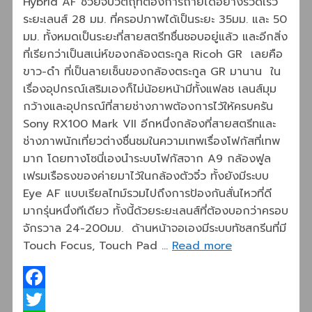
Hybrid AF ช่วยจับวัตถุที่ต้องการถ่ายได้อย่างรวดเร็ว
ระยะเลนส์ 28 มม. ที่ครอปภาพได้เป็นระยะ 35มม. และ 50
มม. ทั้งหมดเป็นระยะที่สายสตรีทชื่นชอบอยู่แล้ว และอีกสิ่ง
ที่เรียกว่าเป็นสเน่ห์ของกล้องตระกูล Ricoh GR เลยคือ
ขาว-ดำ ที่เป็นลายเซ็นของกล้องตระกูล GR มานาน ใน
เรื่องอุปกรณ์เสริมเองก็ไม่น้อยหน้ามีทั้งแฟลช เลนส์มุม
กว้างและอุปกรณ์ที่สายช่างภาพต้องการไว้ให้ครบครัน
Sony RX100 Mark VII อีกหนึ่งกล้องที่สายสตรีทและ
ช่างภาพนักเที่ยวต่างชื่นชมในความเทพเรื่องโฟกัสที่เทพ
มาก โดยทางโซนี่เองนำระบบโฟกัสจาก A9 กล้องฟูล
เฟรมเรือธงของค่ายมาไว้ในกล้องตัวจิ๋ว ทั้งยังมีระบบ
Eye AF แบบเรียลไทม์รวมไปถึงการป้องกันสั่นไหวที่ดี
มากรุ่นหนึ่งทีเดียว ทั้งนี้ด้วยระยะเลนส์ที่ต้องบอกว่าครอบ
จักรวาล 24-200มม. ด้านหน้าจอเองมีระบบทัชสกรีนที่มี
Touch Focus, Touch Pad …
Read more
Facebook