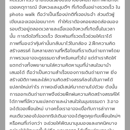
คิดเร็วทำเร็ว น่าจะเป็นเรื่องประจำของคนถ่ายภาพที่มักจะ
เจอเหตุการณ์ จังหวะและมุมดีๆ ที่เกิดขึ้นอย่างรวดเร็ว ใน
photo walk ถือว่าเป็นเรื่องปกติที่เจอประจำ ส่วนตัวผู้
เขียนเองเจอบ่อยมากๆ ทำให้เราต้องคอยสอดส่องมอง
รอบตัวอยู่ตลอดเวลาและเมื่อเจอจังหวะที่เกิดขึ้นในเวลา
นั้น การตัดใจที่รวดเร็ว จัดเฟรมที่รวดเร็วช่วยให้เราได้
ภาพที่มองว่าคุ้มค่านั้นกลับมาไว้ในกล้อง 2.ฝึกความคิด
สร้างสรรค์ ในหลายสถานที่หรือโซนที่เราเดินถ่ายภาพโดย
ภาพรวมอาจจะดูธรรมดาสำหรับคนทั่วไป แต่ถ้าเราคิดให้
แตกต่างทั้งพยายามใส่ความคิดหามุมที่น่าสนใจมานำ
เสนอได้ ถือว่าเป็นความสำเร็จของการเดินถ่ายภาพ ยิ่ง
สร้างมิติภาพและใส่ความคิดสร้างสรรค์ลงไปในภาพได้
แปลกใหม่เท่าไร ภาพจะยิ่งมีเสน่ห์มากตามไปด้วย ดังนั้น
การออกเดินถ่ายภาพจึงช่วยฝึกฝนความคิดสร้างสรรค์ให้
ได้ภาพที่มีความแปลกตาและน่าสนใจในมุมธรรมดา 3.อาจ
จะได้เจอเพื่อนใหม่ บางครั้งเราอาจจะเบื่อกับการล่าภาพ
คนเดียวลองไปออกทริปเดินอาจจะได้พูดคุยกับเพื่อนใหม่ๆ
หรือคนที่เก่งกว่า จะช่วยให้พัฒนามุมมองและเทคนิคบาง