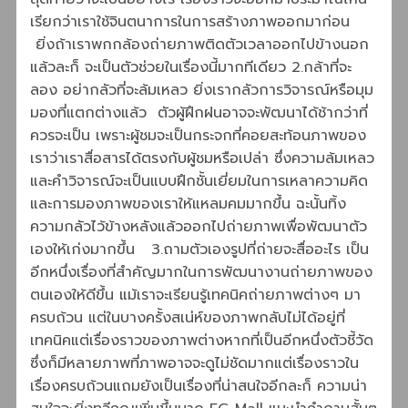
เรียกว่าเราใช้จินตนาการในการสร้างภาพออกมาก่อน
ยิ่งถ้าเราพกกล้องถ่ายภาพติดตัวเวลาออกไปข้างนอก
แล้วละก็ จะเป็นตัวช่วยในเรื่องนี้มากทีเดียว 2.กล้าที่จะ
ลอง อย่ากลัวที่จะล้มเหลว ยิ่งเรากลัวการวิจารณ์หรือมุม
มองที่แตกต่างแล้ว ตัวผู้ฝึกฝนอาจจะพัฒนาได้ช้ากว่าที่
ควรจะเป็น เพราะผู้ชมจะเป็นกระจกที่คอยสะท้อนภาพของ
เราว่าเราสื่อสารได้ตรงกับผู้ชมหรือเปล่า ซึ่งความล้มเหลว
และคำวิจารณ์จะเป็นแบบฝึกชั้นเยี่ยมในการเหลาความคิด
และการมองภาพของเราให้แหลมคมมากขึ้น ฉะนั้นทิ้ง
ความกลัวไว้ข้างหลังแล้วออกไปถ่ายภาพเพื่อพัฒนาตัว
เองให้เก่งมากขึ้น 3.ถามตัวเองรูปที่ถ่ายจะสื่ออะไร เป็น
อีกหนึ่งเรื่องที่สำคัญมากในการพัฒนางานถ่ายภาพของ
ตนเองให้ดีขึ้น แม้เราจะเรียนรู้เทคนิคถ่ายภาพต่างๆ มา
ครบถ้วน แต่ในบางครั้งสเน่ห์ของภาพกลับไม่ได้อยู่ที่
เทคนิคแต่เรื่องราวของภาพต่างหากที่เป็นอีกหนึ่งตัวชี้วัด
ซึ่งก็มีหลายภาพที่ภาพอาจจะดูไม่ชัดมากแต่เรื่องราวใน
เรื่องครบถ้วนแถมยังเป็นเรื่องที่น่าสนใจอีกละก็ ความน่า