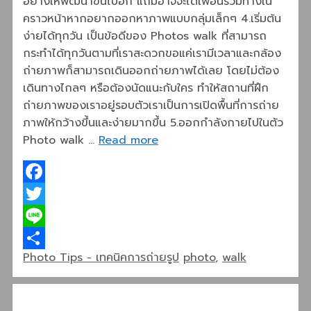
อย่างให้พัฒนาขึ้นไปอีก แถมอาจจะได้เพื่อนร่วมทางใน
คราวหน้าหากอยากออกหาภาพแบบกลุ่มเล็กๆ 4.เริ่มต้น
ง่ายได้ทุกวัน เป็นข้อดีของ Photos walk ที่สามารถ
กระทำได้ทุกวันตามที่เราสะดวกขอแค่เรามีเวลาและกล้อง
ถ่ายภาพก็สามารถเดินออกถ่ายภาพได้เลย โดยไม่ต้อง
เดินทางไกลๆ หรือต้องนัดแนะกับใคร ทำให้สถานที่ฝึก
ถ่ายภาพของเราอยู่รอบตัวเราเป็นการเปิดพื้นที่การถ่าย
ภาพให้กว้างขึ้นและง่ายมากขึ้น 5.ออกกำลังกายไปในตัว
Photo walk …
Read more
Facebook
Twitter
Line
Categories
Tags
Photo Tips - เทคนิคการถ่ายรูป
photo
,
walk
Share