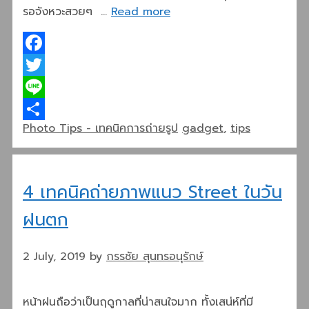
รอจังหวะสวยๆ …
Read more
Facebook
Twitter
Line
Categories
Tags
Photo Tips - เทคนิคการถ่ายรูป
gadget
,
tips
Share
4 เทคนิคถ่ายภาพแนว Street ในวัน
ฝนตก
2 July, 2019
by
กรรชัย สุนทรอนุรักษ์
หน้าฝนถือว่าเป็นฤดูกาลที่น่าสนใจมาก ทั้งเสน่ห์ที่มี