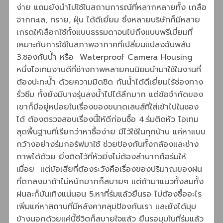
ง่าย แถมยังนำไปใช้ในสถานการณ์ที่หลากหลายทั้ง เกลือ
จากทะเล, ทราย, ฝุ่น ได้ดีเยี่ยม ซึ่งหลายบริษัทก็มีหลาย
เกรดให้เลือกใช้ทั้งแบบธรรมดาจนไปถึงแบบพรีเมี่ยมที่
เหมาะกับการใช้ในสภาพอากาศที่เปลี่ยนแปลงฉับพลัน
3.ซองกันน้ำ หรือ Waterproof Camera Housing
หนึ่งไอเทมงานดีที่ช่างภาพหลายคนนิยมนำมาใช้ในงานที่
ต้องปะทะน้ำ ด้วยความมิดชิด กันน้ำได้ดีเยี่ยมไร้ช่องทาง
รั่วซึม ทั้งยังมีบางรุ่นลงน้ำไปได้ลึกมาก แต่ข้อจำกัดของ
เขาก็มีอยู่หน่อยในเรื่องของขนาดเลนส์ที่ใส่เข้าไปในซอง
ได้ ต้องตรวจสอบเรื่องนี้ให้ดีก่อนซื้อ 4.ร่มติดหัว ไอเทม
สุดพื้นฐานที่เรียกว่าหาซื้อง่าย มีไว้ใช้ในทุกบ้าน แค่หาแบบ
กว้างอย่างร่มกอร์ฟมาใช้ ช่วยป้องกันทั้งกล้องและช่าง
ภาพได้ด้วย ยิ่งติดไว้ที่หัวยิ่งไม่ต้องลำบากถือร่มให้
เมื่อย แต่ข้อเสียที่ต้องระวังคือเรื่องของปริมาณของฝน
ที่ตกลงมาถ้าไม่หนักมากก็สบายๆ แต่ถ้ามาแนวทั้งลมทั้ง
ฝนละก็บันเทิงแน่นอน 5.หาที่ร่มแล้วยืนรอ ไม่ต้องซื้ออะไร
เพิ่มแค่หาสถานที่มีหลังคาคลุมป้องกันเรา และยังได้มุม
ข้างนอกด้วยแค่นี้ชีวิตก็สบายใจแล้ว ยืนรอมุมในที่ร่มแล้ว