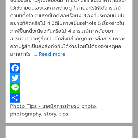
สนใจจะยิ่งทวีคูณเพิ่มขึ้นมาก EC-Mall แนะนำคำถามสั้นๆ
ไว้ใช้ถามตนเองและภาพถ่ายดู 1.ถ่ายอะไรให้ได้อารมณ์
ตามที่ตั้งใจ 2.แสงที่ได้ดีพอหรือยัง 3.องค์ประกอบเป็นไป
อย่างที่คิดหรือไม่ 4.มิติในภาพเป็นอย่างไร 5.เรื่องราวใน
ภาพ้ป็นหนึ่งเดียวกันหรือไม่ 4.อารมณ์ภาพต้องมา
อารมณ์ความรู้สึกเป็นอีกสิ่งที่สำคัญในการสื่อสาร เพราะ
ความรู้สึกเป็นสิ่งส่งถึงกันได้ง่ายโดยไม่ต้องอิงเหตุผล
มากเท่าไร …
Read more
Facebook
Twitter
Line
Categories
Tags
Photo Tips - เทคนิคการถ่ายรูป
photo
,
Share
photography
,
story
,
tips