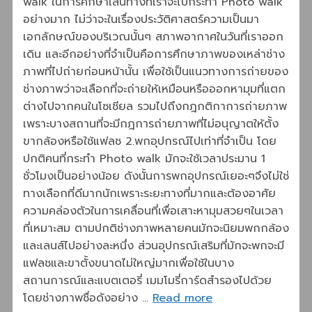
walk ในการศึกษาเส้นทางที่เราจะไปกระทำ Photo walk
อย่างมาก ไม่ว่าจะในเรื่องประวัติศาสตร์ความเป็นมา
เอกลักษณ์ของบริเวณนั้นๆ สภาพอากาศในวันที่เราออก
เดิน และอีกอย่างที่จำเป็นคือการศึกษาภาพของเหล่าช่าง
ภาพที่ไปถ่ายก่อนหน้านั้น เพื่อใช้เป็นแนวทางการถ่ายของ
ช่างภาพว่าจะเลือกที่จะถ่ายให้เหมือนหรือออกหามุมที่แตก
ต่างไปจากคนในโซเชียล รวมไปถึงกฎกติกาการถ่ายภาพ
เพราะบางสถานที่จะมีกฎการถ่ายภาพที่ไม่อนุญาตให้ตั้ง
ขากล้องหรือใช้แฟลช 2.พกอุปกรณ์ไปเท่าที่จำเป็น โดย
ปกติคนที่กระทำ Photo walk มักจะใช้เวลาประมาน 1
ชั่วโมงเป็นอย่างน้อย ดังนั้นการพกอุปกรณ์เยอะๆจึงไม่ใช่
ทางเลือกที่ดีมากนักเพราะระยะทางที่มากและต้องอาศัย
ความคล่องตัวในการเคลื่อนที่เพื่อเสาะหามุมสวยๆในเวลา
ที่เหมาะสม ตามปกติช่างภาพหลายคนมักจะนิยมพกกล้อง
และเลนส์ไปอย่างละหนึ่ง ส่วนอุปกรณ์เสริมที่มักจะพกจะมี
แฟลชและขาตั้งขนาดไม่ใหญ่มากเพื่อใช้ในบาง
สถานการณ์และแบตเตอรี่ เมมโมรี่การ์ดสำรองไปด้วย
โดยช่างภาพชื่อดังอย่าง …
Read more