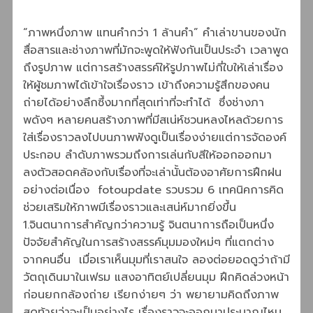
“ภาพหนึ่งภาพ แทนคำกว่า 1 ล้านคำ” คำเล่าขานของนัก
สื่อสารและช่างภาพที่มักจะพูดให้ฟังกันเป็นประจำ เวลาพูด
ถึงรูปภาพ แต่การสร้างสรรค์ให้รูปภาพไม่กี่ใบให้เล่าเรื่อง
ให้ผู้ชมภาพได้เข้าใจเรื่องราว เข้าถึงความรู้สึกของคน
ถ่ายได้อย่างลึกซึ้งมากที่สุดเท่าที่จะทำได้ ซึ่งช่างภา
พดังๆ หลายคนสร้างภาพที่มีสเน่ห์ชวนหลงไหลด้วยการ
ใส่เรื่องราวลงไปบนภาพฟังดูเป็นเรื่องง่ายแต่การจัดองค์
ประกอบ ลำดับภาพรวมถึงการเล่นกับสีให้ออกออกมา
ลงตัวสอดคล้องกับเรื่องที่จะเล่านั้นต้องอาศัยการฝึกฝน
อย่างต่อเนื่อง fotoupdate รวบรวม 6 เทคนิคการคิด
ช่วยเสริมให้ภาพมีเรื่องราวและเสน่ห์มากยิ่งขึ้น
1.จินตนาการสำคัญกว่าความรู้ จินตนาการถือเป็นหนึ่ง
ปัจจัยสำคัญในการสร้างสรรค์มุมมองใหม่ๆ ที่แตกต่าง
จากคนอื่น เมื่อเราเห็นมุมที่เราสนใจ ลองต่อยอดดูว่าถ้ามี
วัตถุเดินมาในเฟรม แสงอาทิตย์เปลี่ยนมุม ฝึกคิดล่วงหน้า
ก่อนยกกล้องถ่าย เรียกง่ายๆ ว่า พยายามคิดถึงภาพ
สุดท้ายว่าจะเป็นอย่างไร เรื่องราวจะออกมาประมาณไหน