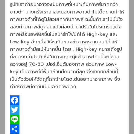
รูปที่เราถ่ายมาอาจจะเป็นภาพที่เหมาะกับภาพสีมากกว่า
ขาวดำ บางครั้งเราอาจจะมองภาพขาวดำไม่เด็ดขาดทำให้
ภาพขาวดำที่ได้ดูไม่สวยเท่ากับภาพสี ฉะนั้นถ้าเราไม่มั่นใจ
ลองถ่ายภาพสีดูก่อนแล้วค่อยนำมาปรับในโปรแกรมแต่ง
ภาพหรือแอพลิเคชั่นในสมาร์ทโฟนก็ได้ High-key และ
Low-key อีกหนึ่งวิธีหากินของช่าภาพหลายคนที่ทำให้
ภาพขาวดำมีสเน่ห์มากขึ้น โดย . High-key หมายถึงรูป
ที่สว่างกว่าปกติ ซึ่งในทางทฤษฎีแล้วภาพโทนนี้จะมีส่วน
สว่างอยู่ 70-80 เปอร์เซ็นต์ของภาพ ส่วนภาพ Low-
key เป็นภาพที่มีพื้นที่ส่วนมืดมากที่สุด ซึ่งเทคนิคส่วนนี้
เป็นตัวช่วยให้วัตถุที่เราถ่ายโดดเด่นออกมาจากภาพ ซึ่ง
ทำให้ภาพมีความเป็นเอกภาพมาก
Facebook
Twitter
Line