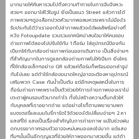
มากมายให้ค้นหารวมไปถึงความท้าทายในการจับจังหวะ
สวยๆ ออกมาใส่ไว้ในรูป ยิ่งเป็นแนว Street แล้วการได้
ภาพสวยๆดูจะเลือกปวดหัวมากพอสมควรเพราะไม่มีอะไร
รับประกันได้ว่าเราออกไปล่าภาพแล้วจะได้ผลลัพธ์อย่างที่
หวัง Fotoupdate รวบรวมเทคนิคน่าสนใจมาให้คนชอบ
ถ่ายภาพได้ลองไปปรับใช้กัน 1.ถือร่ม ใส่อุปกรณ์ป้องกัน
เปียกให้กับกล้องถ่ายภาพก่อนออกเดินทาง เป็นสิ่งง่ายๆ
ที่สำคัญมากในการดูแลกล้องถ่ายภาพไม่ให้เปียก ยิ่งใคร
ที่ใช้กล้องเล็กๆอย่าง GR แล้วแค่ถือร่มก็พร้อมออกล่ารูป
กันไปเลย แต่ถ้าใช้กล้องขนาดใหญ่อาจจะต้องหาอุปกรณ์
เสริมพวก Case กันน้ำเป็นต้น แต่อีกเหตุผลหนึ่งในการ
ถือร่มถ่ายภาพเพราะเป็นตัวช่วยให้การถ่ายภาพของเราไม่
เตะตาผู้คนรอบตัวมากเท่าไร ทั้งไม่สร้างความตื่นกลัวให้
กับบุคลลที่เราอยากถ่าย แต่อย่างไรก็ตามพยายามพก
แบตเตอรี่และเมมโมรี่การ์ดไว้ด้วยจะได้เปลี่ยนง่ายๆ 2.หา
แสงที่ใช่ แสงเป็นเรื่องสำคัญในการถ่ายภาพ แม้ในช่วงฝน
ตกบรรยากาศรอบตัวอาจจะหม่นหมองลงไปมาก แต่แสง
ทึมๆนั้นเป็นอีกกุญแจที่ช่วยให้ภาพออกมาสวยขึ้น แต่ถ้า