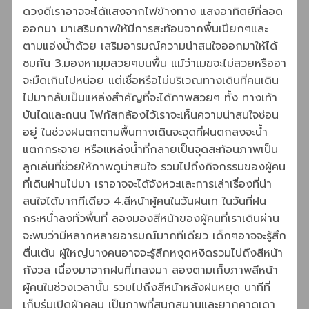
ดวงดีเราอาจจะได้แสงจากไฟข้างทาง แสงอาทิตย์ที่ลอด
ออกมา มาเสริมภาพให้มีการสะท้อนจากพื้นเปียกๆและ
ตามแอ่งน้ำด้วย เสริมอารมณ์ความน่าสนใจออกมาให้ได้
ชมกัน 3.มองหามุมสวยๆบนพื้น แม้ว่าเมฆจะไม่สวยหรืออา
จะมืดเกินไปหน่อย แต่เชื่อหรือไม่บริเวณทางเดินที่คนเดิน
ไปมากลับเป็นแหล่งสำคัญที่จะได้ภาพสวยๆ ทั้ง ทางเท้า
บันไดและถนน โฟกัสกล้องไว้เราจะเห็นความน่าสนใจซ่อน
อยู่ ในช่วงฝนตกตามพื้นทางเดินจะจุดที่ฝนตกลงจะน้ำ
แตกกระจาย หรือแหล่งน้ำที่กลายเป็นจุดสะท้อนภาพเป็น
ลูกเล่นที่ช่วยให้ภาพดูน่าสนใจ รวมไปถึงกิจกรรมของผู้คน
ที่เดินผ่านไปมา เราอาจจะได้จังหวะและการเล่าเรื่องที่น่า
สนใจได้มากทีเดียว 4.สีหน้าผู้คนในวันฝนเท ในวันที่ฝน
กระหน่ำลงทั่วพื้นที่ ลองมองสีหน้าของผู้คนที่เราเดินผ่าน
จะพบว่ามีหลากหลายอารมณ์มากทีเดียว เด็กๆอาจจะรู้สึก
ตื่นเต้น ผู้ใหญ่บางคนอาจจะรู้สึกหงุดหงิดรวมไปถึงสีหน้า
กังวล เนื่องมาจากฝนที่เทลงมา ลองตามเก็บภาพสีหน้า
ผู้คนในช่วงเวลานั้น รวมไปถึงสีหน้าหลังฝนหยุด นาทีที่
เก็บร่มเปิดผ้าคลุม เป็นภาพที่สนุกสนานและยากคาดเดา