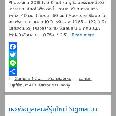
Photokina 2018 โดย Kinotika ยูทิวเบอร์รายหนึ่งได้
เล่ารายละเอียดให้ฟัง ดังนี้ รายละเอียด ความยาว
โฟกัส: 40 มม. (เทียบเท่า60 มม.) Aperture Blade: ได
อะแฟรมแบบวงกลม 10 ใบ รูรับแสง: f0.85 – f22 (ปรับ
ไร้เสียงไม่ได้) โครงสร้าง: 10 ชิ้นเลนส์ใน 8 กลุ่ม ระยะ
โฟกัสใกล้สุดสุด: – 0.75ม. / 2.5′ …
Read more
Facebook
Twitter
Line
Categories
Tags
Camera News - ข่าวกล้องใหม่
canon
,
Share
Fujifilm
,
m4/3
,
Mirrorless
,
sony
เผยข้อมูลเลนส์รุ่นใหม่ Sigma มา