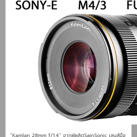
“Kamlan 28mm f/1.4” จากผู้ผลิตSainSonic เลนส์มือ