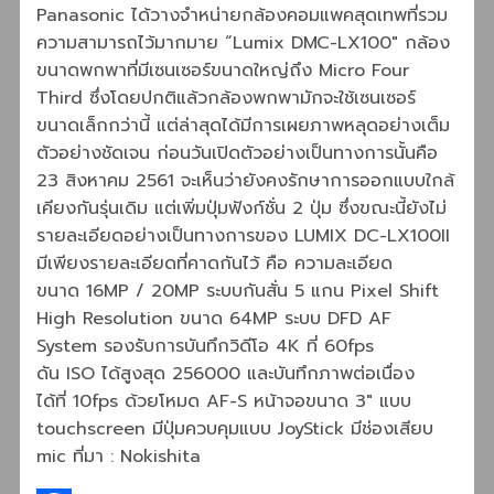
Panasonic ได้วางจำหน่ายกล้องคอมแพคสุดเทพที่รวม
ความสามารถไว้มากมาย “Lumix DMC-LX100″ กล้อง
ขนาดพกพาที่มีเซนเซอร์ขนาดใหญ่ถึง Micro Four
Third ซึ่งโดยปกติแล้วกล้องพกพามักจะใช้เซนเซอร์
ขนาดเล็กกว่านี้ แต่ล่าสุดได้มีการเผยภาพหลุดอย่างเต็ม
ตัวอย่างชัดเจน ก่อนวันเปิดตัวอย่างเป็นทางการนั้นคือ
23 สิงหาคม 2561 จะเห็นว่ายังคงรักษาการออกแบบใกล้
เคียงกันรุ่นเดิม แต่เพิ่มปุ่มฟังก์ชั่น 2 ปุ่ม ซึ่งขณะนี้ยังไม่
รายละเอียดอย่างเป็นทางการของ LUMIX DC-LX100II
มีเพียงรายละเอียดที่คาดกันไว้ คือ ความละเอียด
ขนาด 16MP / 20MP ระบบกันสั่น 5 แกน Pixel Shift
High Resolution ขนาด 64MP ระบบ DFD AF
System รองรับการบันทึกวิดีโอ 4K ที่ 60fps
ดัน ISO ได้สูงสุด 256000 และบันทึกภาพต่อเนื่อง
ได้ที่ 10fps ด้วยโหมด AF-S หน้าจอขนาด 3″ แบบ
touchscreen มีปุ่มควบคุมแบบ JoyStick มีช่องเสียบ
mic ที่มา : Nokishita