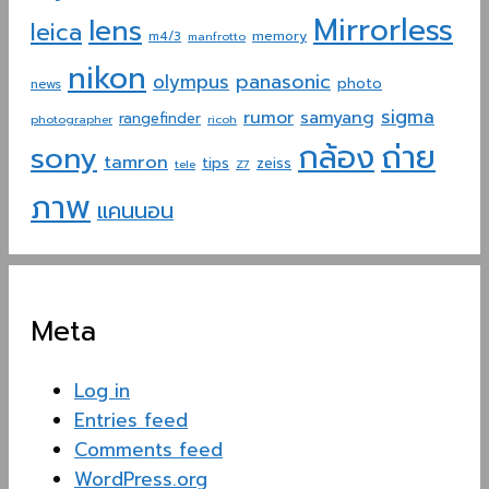
Mirrorless
lens
leica
memory
m4/3
manfrotto
nikon
panasonic
olympus
photo
news
sigma
rumor
samyang
rangefinder
photographer
ricoh
ถ่าย
กล้อง
sony
tamron
tips
zeiss
tele
Z7
ภาพ
แคนนอน
Meta
Log in
Entries feed
Comments feed
WordPress.org