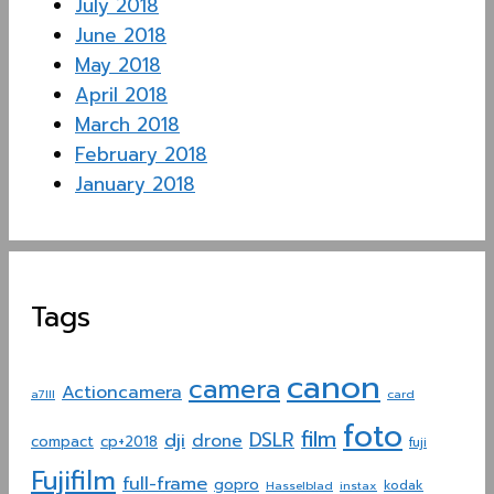
July 2018
June 2018
May 2018
April 2018
March 2018
February 2018
January 2018
Tags
canon
camera
Actioncamera
a7III
card
foto
film
dji
DSLR
drone
compact
cp+2018
fuji
Fujifilm
full-frame
gopro
Hasselblad
instax
kodak