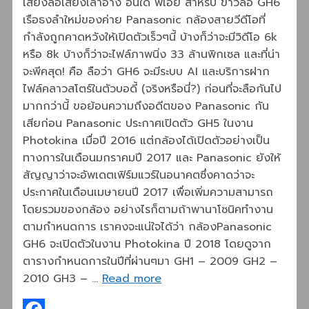
เสียงลือเสียงเล่าอ้าง อันใด พี่เอย สำหรับ ข่าวลือ GH6
เรือธงลำใหม่ของค่าย Panasonic กล้องสายวีดีโอที่
กำลังถูกคาดหวังให้เปิดตัวเร็วๆนี้ บ้างก็ว่าจะมีวิดีโอ 6k
หรือ 8k บ้างก็ว่าจะไฟล์ภาพนิ่ง 33 ล้านพิกเซล และที่น่า
จะพีคสุด! คือ ลือว่า GH6 จะมีระบบ AI และบริการฝาก
ไฟล์คลาวสโตร์ในตัวบอดี้ (จริงหรือนี่?) ก่อนที่จะลือกันไป
มากกว่านี้ ขอย้อนความถึงอดีตของ Panasonic กัน
เสียก่อน Panasonic ประกาศเปิดตัว GH5 ในงาน
Photokina เมื่อปี 2016 แต่กล้องได้เปิดตัวอย่างเป็น
ทางการในเดือนมกราคมปี 2017 และ Panasonic ยังให้
สัญญาว่าจะอัพเดตเฟิร์มแวร์ในอนาคตซึ่งคาดว่าจะ
ประกาศในเดือนเมษายนปี 2017 เพื่อเพิ่มความสามารถ
โดยรวมของกล้อง อย่างไรก็ตามถ้าพานาโซนิคทำงาน
ตามกำหนดการ เราคงจะแน่ใจได้ว่า กล้องPanasonic
GH6 จะเปิดตัวในงาน Photokina ปี 2018 โดยดูจาก
ตารางกำหนดการในปีที่ผ่านๆมา GH1 – 2009 GH2 –
2010 GH3 – …
Read more