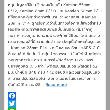
หมุนสัญชาติจีน เจ้าของเดียวกัน Kamlan 55mm
F/1.2, Kamlan 8mm F/3.0 และ Kamlan 50mm F/1.1
ที่ชื่อออกจะคุ้นหูช่างภาพในบ้านเราหลายๆคน Kamlan
28mm f/1.4 ถูกเรียกได้ว่าเป็นทางเลือกที่ไม่แพงสำหรับ
เลนส์ที่ให้คุณภาพแสงแบบพรีเมี่ยมในขณะที่มีราคาถู
กมากๆ ควบคู่ไปกับความยาวโฟกัสที่28มม. ไล่โทนความ
เบาบางของสีที่มีความเข้มต่ำ และวัสดุเป็นโลหะเต็มรูปแบบ
Kamlan 28mm F1.4 รองรับเซนเซอร์ขนาดAPS-C มี
ชิ้นเลนส์ 8 ชิ้น ใน 7 กลุ่ม ไดอะเฟรม 11 ใบมีดให้โบเก้ทรง
กลมทุกค่ารูรับแสง ระยะการโฟกัสต่ำสุด 0.25 เมตร
ขยายสูงสุด 0.15 เท่า โฟกัสแบบแมนนวล ฟิลเตอร์ 52
มม. น้ำหนัก 348 กรัม / 12 ออนซ์ และวงแหวนรูรับแสง
สามารถปรับไร้เสียงได้ เพื่อความราบรื่นในระหว่างการ
บันทึกวิดีโอ ระยะ28 …
Read more
Facebook