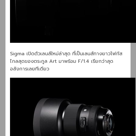
Sigma เปิดตัวเลนส์ใหม่ล่าสุด ที่เป็นเลนส์ทางยาวโฟกัส
ไกลสุดของตระกูล Art มาพร้อม F/1.4 เรียกว่าสุด
อลังการเลยทีเดียว