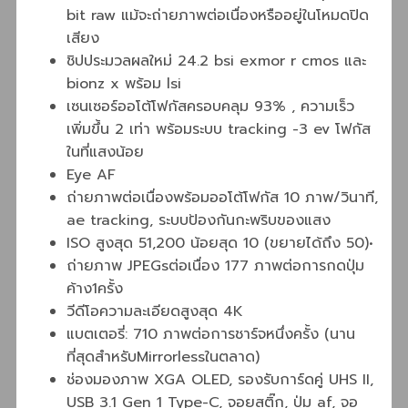
bit raw แม้จะถ่ายภาพต่อเนื่องหรืออยู่ในโหมดปิด
เสียง
ชิปประมวลผลใหม่ 24.2 bsi exmor r cmos และ
bionz x พร้อม lsi
เซนเซอร์ออโต้โฟกัสครอบคลุม 93% , ความเร็ว
เพิ่มขึ้น 2 เท่า พร้อมระบบ tracking -3 ev โฟกัส
ในที่แสงน้อย
Eye AF
ถ่ายภาพต่อเนื่องพร้อมออโต้โฟกัส 10 ภาพ/วินาที,
ae tracking, ระบบป้องกันกะพริบของแสง
ISO สูงสุด 51,200 น้อยสุด 10 (ขยายได้ถึง 50)•
ถ่ายภาพ JPEGsต่อเนื่อง 177 ภาพต่อการกดปุ่ม
ค้าง1ครั้ง
วีดีโอความละเอียดสูงสุด 4K
แบตเตอรี่: 710 ภาพต่อการชาร์จหนึ่งครั้ง (นาน
ที่สุดสำหรับMirrorlessในตลาด)
ช่องมองภาพ XGA OLED, รองรับการ์ดคู่ UHS II,
USB 3.1 Gen 1 Type-C, จอยสติ๊ก, ปุ่ม af, จอ