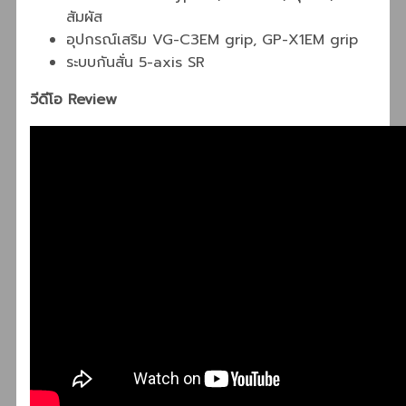
สัมผัส
อุปกรณ์เสริม VG-C3EM grip, GP-X1EM grip
ระบบกันสั่น 5-axis SR
วีดีโอ Review