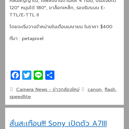
คลื่นสัญญาณ, ใช้พลังงานถ่านAA 4 ก้อน, ปรับเงยได้
120° หมุนได้ 180°, ขาล็อกเหล็ก, รองรับระบบ E-
TTL/E-TTL II
โดยจะเริ่มวางจำหน่ายในเดือนเมษายน ในราคา $400
ที่มา : petapixel
Facebook
Twitter
Line
Share
Categories
Tags
Camera News - ข่าวกล้องใหม่
canon
,
flash
,
speedlite
สั่นสะเทือน!!! Sony เปิดตัว A7III