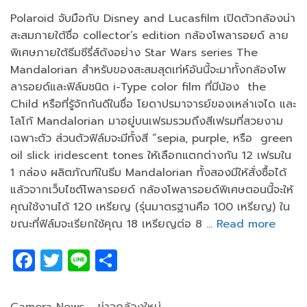
Polaroid จับมือกับ Disney and Lucasfilm เปิดตัวกล้องน่า
สะสมภายใต้ชื่อ collector’s edition กล้องโพลารอยด์ ลาย
พิเศษภายใต้ธีมซีรี่ส์ดังอย่าง Star Wars series The
Mandalorian สำหรับของสะสมสุดเท่ห์อันนี้จะมาทั้งกล้องโพ
ลารอยด์และฟิล์มชนิด i-Type color film ที่มีน้อง the
Child หรือที่รู้จักกันดีในชื่อ โยดาปรมาจารย์ของเหล่าเจได และ
โลโก้ Mandalorian มาอยู่บนเฟรมรวมถึงสีเฟรมที่สวยงาม
เฉพาะตัว ส่วนตัวฟิล์มจะมีทั้งสี “sepia, purple, หรือ green
oil slick iridescent tones ให้เลือกแตกต่างกัน 12 เฟรมใน
1 กล่อง ผลิตภัณฑ์ในธีม Mandalorian ทั้งสองมีให้สั่งซื้อได้
แล้วจากเว็บไซต์โพลารอยด์ กล้องโพลารอยด์พิเศษตอนนี้จะให้
คุณใช้งานได้ 120 เหรียญ (รุ่นมาตรฐานคือ 100 เหรียญ) ใน
ขณะที่ฟิล์มจะเรียกใช้คุณ 18 เหรียญต่อ 8 …
Read more
F
T
Li
S
a
w
n
h
c
itt
e
ar
Categories