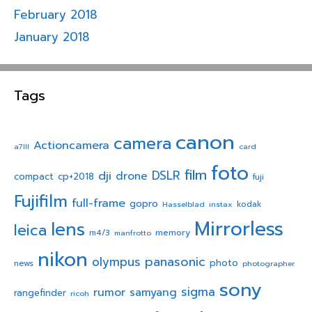
February 2018
January 2018
Tags
canon
camera
Actioncamera
a7III
card
foto
film
dji
DSLR
drone
compact
cp+2018
fuji
Fujifilm
full-frame
gopro
Hasselblad
instax
kodak
Mirrorless
lens
leica
memory
m4/3
manfrotto
nikon
panasonic
olympus
photo
news
photographer
sony
sigma
rumor
samyang
rangefinder
ricoh