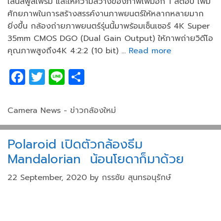
เลนส์ฟูลเฟรม และให้ความสว่างของภาพเพิ่มอีก 1 สต็อป เพิ่ม
ศักยภาพในการสร้างสรรค์งานภาพยนตร์ให้หลากหลายมาก
ยิ่งขึ้น กล้องถ่ายภาพยนตร์รุ่นนี้มาพร้อมเซ็นเซอร์ 4K Super
35mm CMOS DGO (Dual Gain Output) ให้ภาพถ่ายวิดีโอ
คุณภาพสูงถึง4K 4:2:2 (10 bit) …
Read more
F
T
Li
S
a
w
n
h
c
itt
e
ar
Categories
Camera News - ข่าวกล้องใหม่
e
er
e
b
Polaroid เปิดตัวกล้องธีม
o
Mandalorian น้อนโยดาก็มาด้วย
o
22 September, 2020
by
กรรชัย สุนทรอนุรักษ์
k