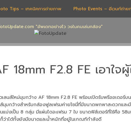
oto Tips – เทคนิคการถ่ายภาพ
Photo Events – อีเวนท์ถ่าย
FotoUpdate.com "อัพเดทอย่างไว วงในคนเล่นกล้อง"
F 18mm F2.8 FE เอาใจผู้
เลนส์ใหม่มุมกว้าง AF 18mm F2.8 FE พร้อมเปิดรับพรีออเดอร์บนเ
์มุมกว้างสำหรับกล้องฟูลเฟรมค่ายโซนี่ที่มีขนาดพกพาสะดวกและมีมุ
ิ้นแบ่งเป็น 8 กลุ่ม มีแผ่นไดอะเฟรม 7 ใบ ขนาดฟิล์เตอร์ที่ใช้คือ 58
ก็ว่าได้ทั้งยังมีขนาดและน้ำหนักที่อยู่ในเกณฑ์กำลังดี