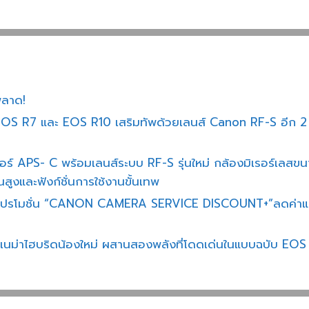
พลาด!
EOS R7 และ EOS R10 เสริมทัพด้วยเลนส์ Canon RF-S อีก 2 ร
์ APS- C พร้อมเลนส์ระบบ RF-S รุ่นใหม่ กล้องมิเรอร์เลสขนา
นสูงและฟังก์ชั่นการใช้งานขั้นเทพ
โปรโมชั่น “CANON CAMERA SERVICE DISCOUNT+”ลดค่าแรง
ีเนม่าไฮบริดน้องใหม่ ผสานสองพลังที่โดดเด่นในแบบฉบับ E