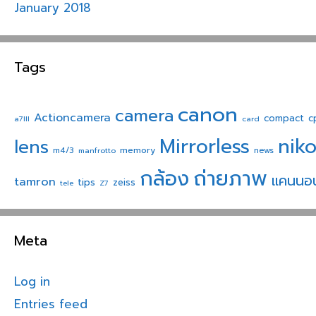
January 2018
Tags
canon
camera
Actioncamera
compact
c
a7III
card
nik
Mirrorless
lens
memory
m4/3
manfrotto
news
ถ่ายภาพ
กล้อง
แคนนอ
tamron
tips
zeiss
tele
Z7
Meta
Log in
Entries feed