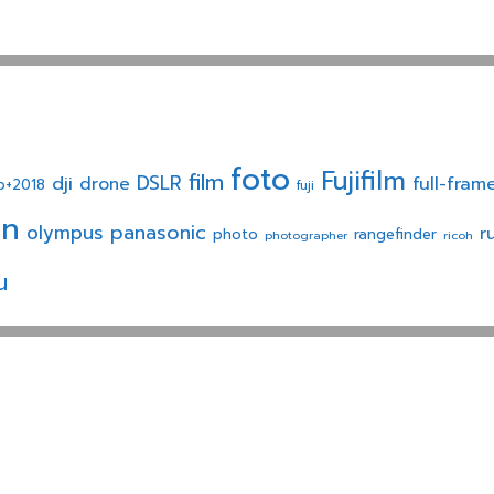
foto
Fujifilm
film
dji
DSLR
drone
full-fram
p+2018
fuji
on
panasonic
olympus
r
photo
rangefinder
photographer
ricoh
น