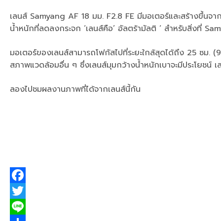
เลนส์ Samyang AF 18 มม. F2.8 FE มีมอเตอร์และสร้างขึ้นจา
น้ำหนักที่ลดลงกระจก ‘เลนส์คือ’ อัลตร้ามัลติ ‘ สำหรับสิ่งที
มอเตอร์ของเลนส์สามารถโฟกัสไปที่ระยะใกล้สุดได้ถึง 25 ซม. (
สภาพแวดล้อมอื่น ๆ ซึ่งเลนส์มุมกว้างน้ำหนักเบาจะมีประโยชน์ เ
ลองไปชมผลงานภาพที่ได้จากเลนส์นี้กัน
F
a
T