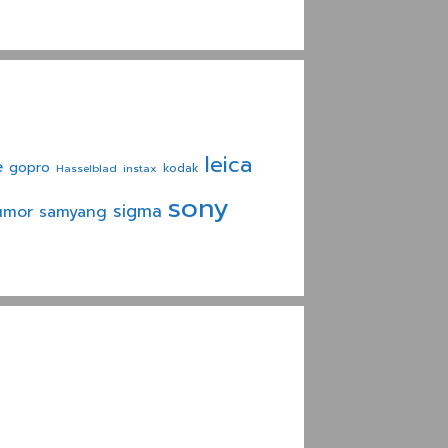
leica
e
gopro
Hasselblad
instax
kodak
sony
sigma
umor
samyang