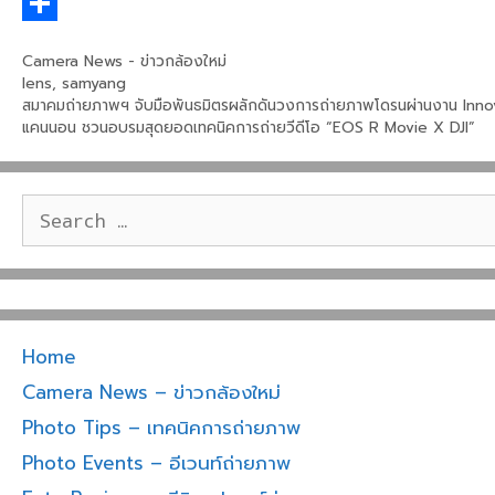
c
w
L
e
i
i
S
Categories
Camera News - ข่าวกล้องใหม่
b
t
n
h
Tags
lens
,
samyang
สมาคมถ่ายภาพฯ จับมือพันธมิตรผลักดันวงการถ่ายภาพโดรนผ่านงาน Inn
o
t
e
a
แคนนอน ชวนอบรมสุดยอดเทคนิคการถ่ายวีดีโอ “EOS R Movie X DJI”
o
e
r
k
r
e
Search
for:
Home
Camera News – ข่าวกล้องใหม่
Photo Tips – เทคนิคการถ่ายภาพ
Photo Events – อีเวนท์ถ่ายภาพ