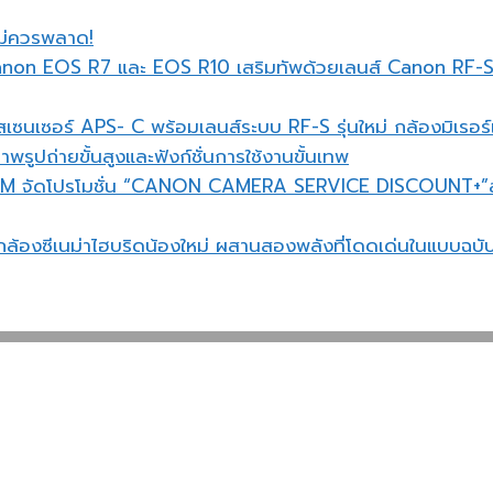
ม่ควรพลาด!
Canon EOS R7 และ EOS R10 เสริมทัพด้วยเลนส์ Canon RF-S 
เซนเซอร์ APS- C พร้อมเลนส์ระบบ RF-S รุ่นใหม่ กล้องมิเรอร
าพรูปถ่ายขั้นสูงและฟังก์ชั่นการใช้งานขั้นเทพ
M จัดโปรโมชั่น “CANON CAMERA SERVICE DISCOUNT+”ลด
ล้องซีเนม่าไฮบริดน้องใหม่ ผสานสองพลังที่โดดเด่นในแบบ