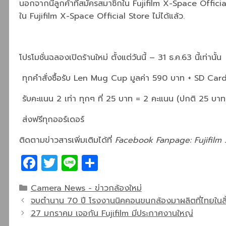
นอกจากนี้ลูกค้าที่สมัครสมาชิกใน
Fujifilm X-Space Offici
ใน
Fujifilm X-Space Official Store
ไม่ได้แล้ว
.
โปรโมชั่นฉลองเปิดร้านใหม่
ตั้งแต่วันนี้
– 31
ธ
.
ค
.63
นี้เท่านั้น
ทุกคำสั่งซื้อรับ
Len Mug Cup
มูลค่า
590
บาท
+ SD Car
รับคะแนน
2
เท่า ทุกๆ ที่
25
บาท
= 2
คะแนน
(
ปกติ
25
บาท
ส่งฟรีทุกออร์เดอร์
ติดตามข่าวสารเพิ่มเติมได้ที่
Facebook Fanpage: Fujifilm X
Facebook
Twitter
Line
Share
Categories
Camera News - ข่าวกล้องใหม่
จบตำนาน 70 ปี โรงงานนิคคอนขนกล้องมาผลิตที่ไทยในสิ
27 มกราคม เจอกัน Fujifilm มีประกาศงานใหญ่