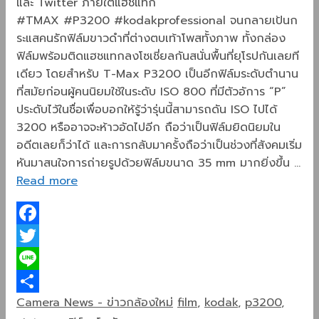
และ Twitter ภายใต้แฮชแทก
#TMAX #P3200 #kodakprofessional จนกลายเป้นก
ระแสคนรักฟิล์มขาวดำที่ต่างตบเท้าโพสทั้งภาพ ทั้งกล่อง
ฟิล์มพร้อมติดแฮชแทกลงโซเชี่ยลกันสนั่นพื้นที่ยุโรปกันเลยที
เดียว โดยสำหรับ T-Max P3200 เป็นอีกฟิล์มระดับตำนาน
ที่สมัยก่อนผู้คนนิยมใช้ในระดับ ISO 800 ที่มีตัวอัการ “P”
ประดับไว้ในชื่อเพื่อบอกให้รู้ว่ารุ่นนี้สามารถดัน ISO ไปได้
3200 หรืออาจจะห้าวอัดไปอีก ถือว่าเป็นฟิล์มยิดนิยมใน
อดีตเลยก็ว่าได้ และการกลับมาครั้งถือว่าเป็นช่วงที่สังคมเริ่ม
หันมาสนใจการถ่ายรูปด้วยฟิล์มขนาด 35 mm มากยิ่งขึ้น …
Read more
Facebook
Twitter
Line
Categories
Tags
Camera News - ข่าวกล้องใหม่
film
,
kodak
,
p3200
,
Share