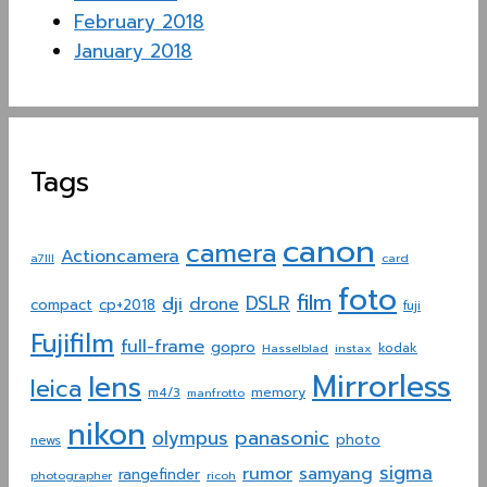
February 2018
January 2018
Tags
canon
camera
Actioncamera
a7III
card
foto
film
dji
DSLR
drone
compact
cp+2018
fuji
Fujifilm
full-frame
gopro
Hasselblad
instax
kodak
Mirrorless
lens
leica
memory
m4/3
manfrotto
nikon
panasonic
olympus
photo
news
sigma
rumor
samyang
rangefinder
photographer
ricoh