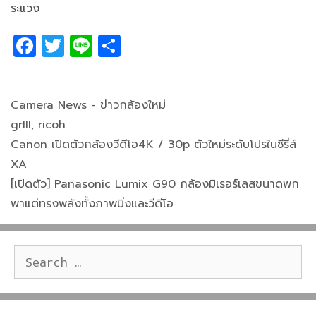
ระแวง
F
T
Li
S
a
w
n
h
c
itt
e
ar
Categories
e
er
e
Camera News - ข่าวกล้องใหม่
Tags
grIII
,
ricoh
b
Canon เปิดตัวกล้องวีดีโอ4K / 30p ตัวใหม่ระดับโปรในซีรี่ส์
o
XA
o
[เปิดตัว] Panasonic Lumix G90 กล้องมิเรอร์เลสขนาดพก
k
พาแต่ทรงพลังทั้งภาพนิ่งและวีดีโอ
Search
for: