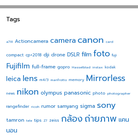
Tags
canon
camera
Actioncamera
a7III
card
foto
film
dji
DSLR
drone
compact
cp+2018
fuji
Fujifilm
full-frame
gopro
Hasselblad
instax
kodak
Mirrorless
lens
leica
memory
m4/3
manfrotto
nikon
panasonic
olympus
photo
news
photographer
sony
sigma
rumor
samyang
rangefinder
ricoh
ถ่ายภาพ
กล้อง
แคน
tamron
tips
zeiss
tele
Z7
นอน