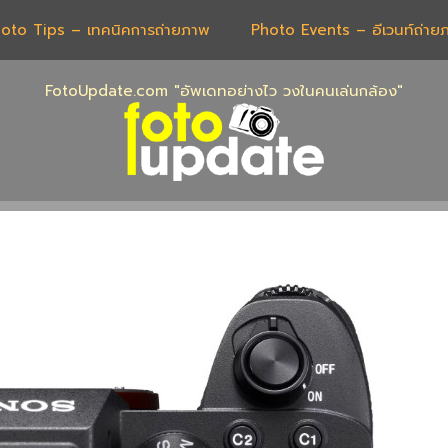
oto Tips – เทคนิคการถ่ายภาพ
Photo Events – อีเวนท์ถ่าย
FotoUpdate.com "อัพเดทอย่างไว วงในคนเล่นกล้อง"