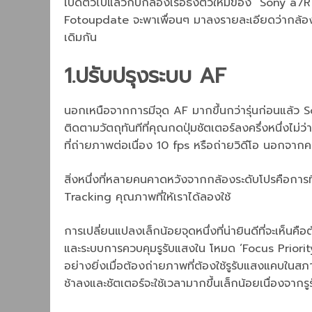
เปิดตัวไปแล้วกับกล้องเรือธงตัวใหม่ของ Sony a7R I
Fotoupdate จะพาเพื่อนๆ มาลงรายละเอียดว่ากล้องตัวให
เดิมกัน
1.ปรับปรุงระบบ AF
นอกเหนือจากการมีจุด AF มากขึ้นกว่ารุ่นก่อนแล้ว S
ติดตามวัตถุทันทีที่คุณกดปุ่มชัตเตอร์ลงครึ่งหนึ่งไ
ที่ถ่ายภาพต่อเนื่อง 10 fps หรือถ่ายวิดีโอ นอกจาก
สิ่งหนึ่งที่หลายคนคาดหวังจากกล้องระดับโปรคือการที่ร
Tracking คุณภาพที่ให้เราได้ลองใช้
การเปลี่ยนแปลงเล็กน้อยจุดหนึ่งที่น่ายินดีที่จะเห็นคื
และระบบการควบคุมรูรับแสงใน โหมด ‘Focus Priority ‘ ท
อย่างยิ่งเมื่อต้องถ่ายภาพที่ต้องใช้รูรับแสงแคบในส
ช้าลงและชัตเตอร์จะใช้เวลามากขึ้นเล็กน้อยเนื่องจา