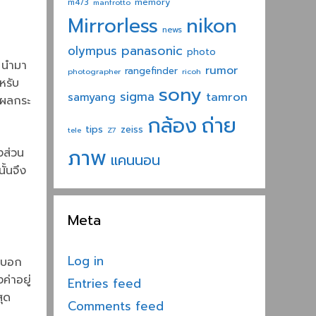
memory
m4/3
manfrotto
nikon
Mirrorless
news
panasonic
olympus
photo
p นำมา
rumor
rangefinder
photographer
ricoh
หรับ
sony
sigma
tamron
samyang
ีผลกระ
ถ่าย
กล้อง
tips
zeiss
tele
Z7
ภาพ
งส่วน
แคนนอน
ั้นจึง
Meta
Log in
ายบอก
่าอยู่
Entries feed
สุด
Comments feed