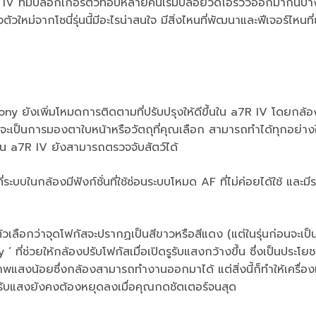
V ที่มีบล็อกเกอร์ตัวท็อปหลายคนเริ่มปล่อยวีดีโอรีวิวออกมากันบ้า
ม่จากโซนี่รุ่นนี้มีอะไรน่าสนใจ มีสิ่งไหนที่พัฒนาและฟีเจอร์ไหนที
ony ยังเพิ่มโหมดการติดตามที่ปรับปรุงให้ดีขึ้นใน a7R IV โดยกล้อ
ม่ว่าจะเป็นการมองตาใบหน้าหรือวัตถุที่คุณเลือก สามารถทำได้ทุกอย่
คน a7R IV ยังสามารถตรวจจับสัตว์ได้
ะบบในกล้องมีฟังก์ชั่นที่ใช้ซ่อนระบบโหมด AF ที่ไม่ค่อยได้ใช้ และมี
อตัวเลือกว่าจุดโฟกัสจะปรากฏเป็นสีขาวหรือสีแดง (แต่ในรุ่นก่อนจะเป็
ี่ช่วยให้กล้องปรับโฟกัสเมื่อเปิดรูรับแสงกว้างขึ้น ซึ่งเป็นประโยช
ภาพแสงน้อยซึ่งกล้องสามารถทำงานออกมาได้ แต่สิ่งนี้ก็ทำให้เครื่
กรูรับแสงยังคงต้องหยุดลงเมื่อคุณกดชัตเตอร์จนสุด