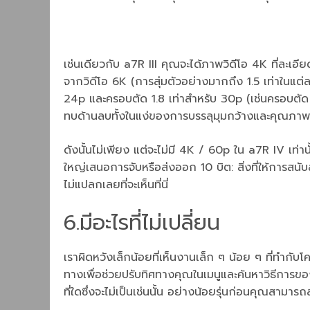
เช่นเดียวกับ a7R III คุณจะได้ภาพวิดีโอ 4K ที่ละเ
จากวิดีโอ 6K (การสุ่มตัวอย่างมากถึง 1.5 เท่าในแต่ล
24p และครอบตัด 1.8 เท่าสำหรับ 30p (เช่นครอบตัด 1
ทบด้านลบทั้งในแง่ของการบรรลุมุมกว้างและคุณภ
ดังนั้นไม่เพียง แต่จะไม่มี 4K / 60p ใน a7R IV เท่าน
ใหญ่เสนอการจับหรือส่งออก 10 บิต: สิ่งที่ให้การสน
ไม่แปลกเลยที่จะเห็นที่นี่
6.มีอะไรที่ไม่เปลี่ยน
เราผิดหวังเล็กน้อยที่เห็นงานเล็ก ๆ น้อย ๆ ที่ทำ
ทางเพื่อช่วยปรับทิศทางคุณในเมนูและค้นหาวิธีการขอ
ที่ใดซึ่งจะไม่เป็นเช่นนั้น อย่างน้อยรุ่นก่อนคุณสามารถส