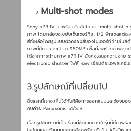
Multi-shot modes
Sony a7R IV มาพร้อมกับกับโหมด multi-shot high-
ภาพ โดยกล้องจะขยับเซ็นเซอร์ทีละ 1/2 พิกเซลแต่ละครั้
สีที่เหลือโดยรูปแบบตัวกรองสีของไบเออร์ที่ถ่ายในสี่
ภาพที่มีความละเอียด 960MP เพื่อที่จะสร้างภาพสุดท้
ได้จากการถ่ายภาพ a7R IV ยังคงเสนอความง่าย รวดเร
electronic shutter ไฟล์ Raw เชื่อมต่อแอพลิเคชั่นเ
3.รูปลักษณ์ที่เปลี่ยนไป
สิ่งแรกที่เราจะเห็นได้ทันทีคือการออกแบบและช่องมอง
กับค่าย Panasonic S1/S1R
เรื่องรูปลักษณ์ที่เป็นเรื่องที่ชัดเจนมากในรุ่นนี้ที่ม
ใหม่บนแผ่นด้านบนของกล้องพร้อมกับปุ่ม AF-On และป