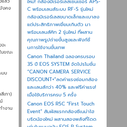
งแล้ว
ใหม่! กล้องมิเรอร์เลสเซนเซอร์ APS-
่ยังคง
C พร้อมเลนส์ระบบ RF-S รุ่นใหม่
กล้องมิเรอร์เลสขนาดเล็กและเบาลง
แต่ประสิทธิภาพเยี่ยมเกินตัว มา
พร้อมเลนส์คิท 2 รุ่นใหม่ ที่ผสาน
คุณภาพรูปถ่ายขั้นสูงและฟังก์ชั่
งจะ
นการใช้งานขั้นเทพ
างในขณะ
Canon Thailand ฉลองครบรอบ
35 ปี EOS SYSTEM จัดโปรโมชั่น
“CANON CAMERA SERVICE
ระบบ
DISCOUNT+”ลดค่าแรงซ่อมกล้อง
และเลนส์กว่า 40% และฟรีค่าแรง!
นสีเทา)
เมื่อใช้บริการครบ 5 ครั้ง
น์
Canon EOS R5C “First Touch
องทำงาน
Event” สัมผัสแรกกล้องซีเนม่าไฮ
บริดน้องใหม่ ผสานสองพลังที่โดด
เด่นในแบบฉบับ EOS R System