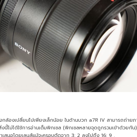
อของกล้องเปลี่ยนไปเพียงเล็กน้อย ในด้านบวก a7R IV สามารถถ่ายภ
งนี้ไม่ได้ใช้การอ่านเต็มพิกเซล (พิกเซลหลายจุดถูกรวมเข้าด้วยกัน)
ำเสนอโดยเลนส์แม้จะครอบตัดจาก 3: 2 ลงไปถึง 16: 9 .