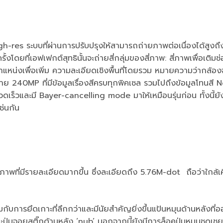
res ระบบที่ผ่านการปรับปรุงให้สามารถถ่ายภาพต่อเนื่องได้สูงถึ
งโดยที่เอฟเฟกต์สุทธินั้นจะถ่ายสี่กลุ่มของสี่ภาพ: สี่ภาพเพื่อเติมช
ตำแหน่งเพื่อเพิ่ม ความละเอียดเชิงพื้นที่โดยรวม หมายความว่ากล้อง
าย 240MP ที่มีข้อมูลเรื่องสีครบทุกพิคเซล รวมไปถึงข้อมูลโทนสี No
็วและมี Bayer-cancelling mode มาให้เหมือนรุ่นก่อน ทั้งนี้ยัง
ช่นกัน
ภาพที่มีรายละเอียดมากขึ้น ซึ่งละเอียดถึง 5.76M-dot ถือว่าใกล้เ
าพร้อมกับการยึดเกาะที่ลึกกว่าและมีนัยสำคัญยิ่งขึ้นแป้นหมุนด้านหลังที
ุ่มจอยสติ๊กด้านหลัง ‘nub’ นอกจากนี้ยังมีการล็อคปุ่มหมุนชดเช