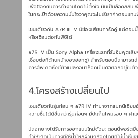
เพื่อป้องกันการทำงานโดยไม่ตั้งใจ มันเป็นล็อคสลับเพื
ในกระเป๋าด้วยความมั่นใจว่าคุณจะไม่เรียกค่าตอบแทนพ
เช่นเดียวกับ A7R III IV มีช่องเสียบการ์ดคู่ แต่ตอน
หรือเชื่อมต่อกับพีซีได้
a7R IV เป็น Sony Alpha เครื่องแรกที่รับอินพุตเสียง
เชื่อมต่อที่ด้านหน้าของฮอทชู) สำหรับตอนนี้สามาร
การอัพเดตซึ่งมีตัวแปลงอนาล็อกเป็นดิจิตอลอยู่ในตัว
4.โครงสร้างเปลี่ยนไป
เช่นเดียวกับรุ่นก่อน ๆ a7R IV ทำมาจากแมกนีเซียม
ความชื้นได้ดีขึ้นกว่ารุ่นก่อนๆ มีปะเก็นโฟมรอบ ๆ ฝา
ปลอกยางได้รับการออกแบบใหม่ด้วย: ตอนนี้พอร์ตมีขอ
ทำให้เกิดเป็นทางที่ให้น้ำไหลผ่านกล้องโดยที่ไม่น้ำซึม