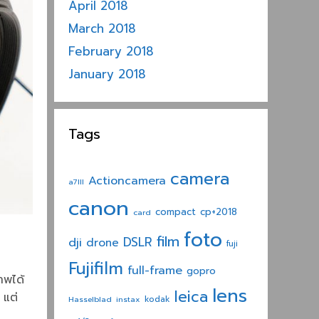
April 2018
March 2018
February 2018
January 2018
Tags
camera
Actioncamera
a7III
canon
compact
cp+2018
card
foto
film
dji
DSLR
drone
fuji
Fujifilm
full-frame
gopro
าพได้
lens
leica
 แต่
Hasselblad
instax
kodak