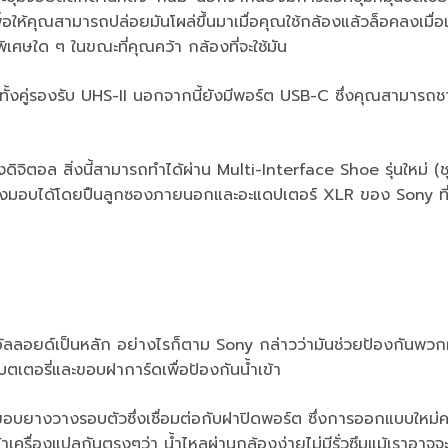
่อให้คุณสามารถปล่อยมันโผล่ขึ้นมาเมื่อคุณใช้กล้องแล้วล็อคลงเมื่อเ
ิเศษใด ๆ ในขณะที่คุณคว้า กล้องที่จะใช้มัน
นี้ทั้งคู่รองรับ UHS-II นอกจากนี้ยังมีพอร์ต USB-C ซึ่งคุณสามารถช
ดิจิตอล สิ่งนี้สามารถทำได้ผ่าน Multi-Interface Shoe รุ่นใหม่ (
ถส่งมอบได้โดยปืนลูกซองภายนอกและอะแดปเตอร์ XLR ของ Sony ที่ไ
อัลลอยด์เป็นหลัก อย่างไรก็ตาม Sony กล่าวว่ามันช่วยป้องกันพวกฝ
แบตเตอรี่และขอบฝาการ์ดเพื่อป้องกันน้ำเข้า
บยางวางรอบตัวซึ่งเชื่อมต่อกับฝาปิดพอร์ต ซึ่งการออกแบบใหม่ครั้
เข้าเครื่องแปลกันตรงๆว่า น้ำไหลผ่านกล้องง่ายไม่มีรั่วซึมแม้เราอาจจ