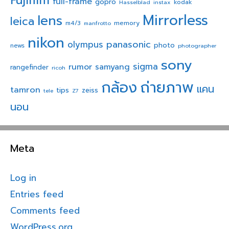
Fujifilm
full-frame
gopro
Hasselblad
instax
kodak
Mirrorless
lens
leica
memory
m4/3
manfrotto
nikon
panasonic
olympus
photo
news
photographer
sony
sigma
rumor
samyang
rangefinder
ricoh
ถ่ายภาพ
กล้อง
แคน
tamron
tips
zeiss
tele
Z7
นอน
Meta
Log in
Entries feed
Comments feed
WordPress.org