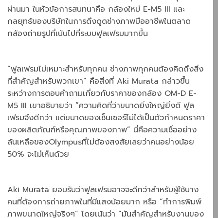
ผ่านมา ในหัวข้อการสนทนาคือ กล้องใหม่ E-M5 III และ
กลยุทธ์ของบริษัทในการดึงดูดช่างภาพมืออาชีพในตลาด
กล้องถ่ายรูปที่เน้นไปที่ระบบฟูลเฟรมมากขึ้น
“ฟูลเฟรมไม่เหมาะสำหรับทุกคน ช่างภาพทุกคนต้องคิดถึงสิ่ง
ที่สำคัญสำหรับพวกเขา” คือสิ่งที่ Aki Murata กล่าวขึ้น
ระหว่างการตอบคำถามเกี่ยวกับราคาของกล้อง OM-D E-
M5 III เขาอธิบายว่า “ความคิดที่ว่าขนาดยิ่งใหญ่ยิ่งดี ฟูล
เฟรมจึงดีกว่า แต่ขนาดของเซ็นเซอร์ไม่ได้เป็นตัวกำหนดราคา
ของผลิตภัณฑ์หรือคุณภาพของภาพ” นี่คือความเชื่ออย่าง
ล้นเหลือของOlympusที่ไม่ต้องสงสัยเลยว่าคนอย่างน้อย
50% จะไม่เห็นด้วย
Aki Murata ยอมรับว่าฟูลเฟรมอาจจะดีกว่าสำหรับผู้ใช้บาง
คนที่ต้องการถ่ายภาพในที่มีแสงน้อยมาก หรือ “ทำการพิมพ์
ภาพขนาดใหญ่จริงๆ” โดยเน้นว่า “มันสำคัญสำหรับงานของ