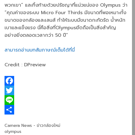
พวกเขา” และทิ้งท้ายด้วยปรัชญาที่แน่วแน่ของ Olympus ว่า
“คุณค่าของระบบ Micro Four Thirds มีขนาดที่พอเหมาะทั้ง
ขนาดของกล้องและเลนส์ ทำให้ระบบมีขนาดกะทัดรัด น้ำหนัก
เบาและแข็งแรง นี่คือสิ่งที่Olympusยึดถือเป็นสิ่งสำคัญ
อย่างยิ่งตลอดเวลากว่า 50 ปี”
สามารถอ่านบทสัมภาษณ์เต็มได้ที่นี่
Credit : DPreview
F
a
T
c
w
L
e
i
i
S
Categories
Camera News - ข่าวกล้องใหม่
b
t
n
h
Tags
olympus