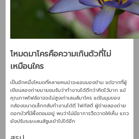
โหมดมาโครคือความเกินตัวที่ไม่
เหมือนใคร
เป็นอีกหนึ่งโหมดที่หลายคนน่าจะแอบมองข้าม แต่จากที่ผู้
เขียนลองถ่ายมายอมรับว่าทำงานได้ดีกว่าคิดไว้มาก แม้
คุณภาพไฟล์อาจจะไม่สูงเท่าเลนส์มาโคร แต่ในมุมของ
กล้องขนาดเล็กกลับทำงานได้ดี โฟกัสดี ผู้ถ่ายลองถ่าย
ดอกบัวที่มีผึ้งตอมอยู่ พบว่าไม่มีอาการวืดวาดให้เห็น แถว
ยังปรับระยะเลนส์ซูมเข้าไปได้อีก
สรุป