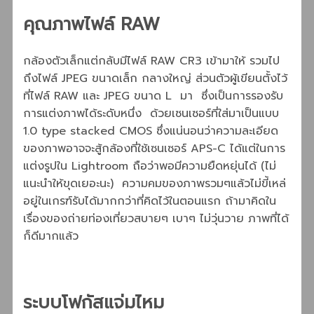
คุณภาพไฟล์ RAW
กล้องตัวเล็กแต่กลับมีไฟล์ RAW CR3 เข้ามาให้ รวมไป
ถึงไฟล์ JPEG ขนาดเล็ก กลางใหญ่ ส่วนตัวผู้เขียนตั้งไว้
ที่ไฟล์ RAW และ JPEG ขนาด L มา ซึ่งเป็นการรองรับ
การแต่งภาพได้ระดับหนึ่ง ด้วยเซนเซอร์ที่ใส่มาเป็นแบบ
1.0 type stacked CMOS ซึ่งแน่นอนว่าความละเอียด
ของภาพอาจจะสู้กล้องที่ใช้เซนเซอร์ APS-C ได้แต่ในการ
แต่งรูปใน Lightroom ถือว่าพอมีความยืดหยุ่นได้ (ไม่
แนะนำให้ขุดเยอะนะ) ความคมของภาพรวมๆแล้วไม่ขี้เหล่
อยู่ในเกรฑ์รับได้มากกว่าที่คิดไว้ในตอนแรก ถ้ามาคิดใน
เรื่องของถ่ายท่องเที่ยวสบายๆ เบาๆ ไม่วุ่นวาย ภาพที่ได้
ก็ดีมากแล้ว
ระบบโฟกัสแจ่มไหม