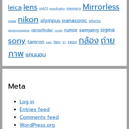
Mirrorless
lens
leica
memory
m4/3
manfrotto
nikon
panasonic
olympus
photo
news
sigma
rumor
samyang
rangefinder
photographer
ricoh
ถ่าย
กล้อง
sony
tamron
tips
zeiss
tele
Z7
ภาพ
แคนนอน
Meta
Log in
Entries feed
Comments feed
WordPress.org