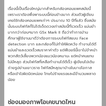
เรื่องนี้เป็นเรื่องใหญ่มากสำหรับกล้องคอมแพคสมัยนี้
เพราะเราต้องพึ่งพาระบบนี้ค่อนข้างมาก ส่วนตัวผู้เขียน
เคยใช้กล้องคอมแพคเก่าๆ ประมาณ 10 ปีที่แล้ว ซึ่งสมัย
นั้นระบบโฟกัสก็ไม่ได้เด็ดดวงเท่าสมัยนี้ที่รวดเร็ว แม่นยำ
มากกว่าก่อนๆมาก G5x Mark II ถือว่าทำการบ้าน
ศึกษาผู้ใช้งานมาดีว่าต้องการระบบโฟกัสแบบ Face
detection มาก และกล้องก็ไม่ทำให้ผิดหวัง ทำงานได้ดี
แม่นยำและรวดเร็วสมราคาค่าตัว แต่ฟีเจอร์นี้เขาไม่จำหน้า
พวกสัตว์เลี้ยงพวกน้องแมวน้องหมานะ แต่หน้าคนแทบ
ไม่มีหลุด ส่วนโฟกัสที่เหลือทำงานได้ดีเร็ว ผู้เขียนไปเดิน
ถ่ายรูปย่านเยาวราช โฟกัสมีหลุดมาบ้างในบางโอกาส
หรือเข้าใจผิดนิดหน่อย โทษไม่ร้ายแรงและมีจำนวนพลาด
น้อย
ช่องมองภาพโอเคขนาดไหน