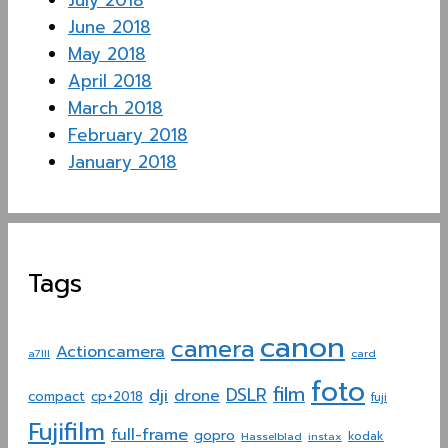
July 2018
June 2018
May 2018
April 2018
March 2018
February 2018
January 2018
Tags
canon
camera
Actioncamera
a7III
card
foto
film
dji
DSLR
drone
compact
cp+2018
fuji
Fujifilm
full-frame
gopro
Hasselblad
instax
kodak