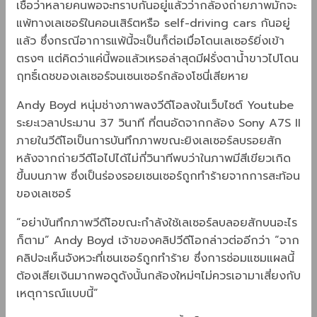
เชื่อว่าหลายคนพอจะทราบกันอยู่แล้วว่ากล้องถ่ายภาพมักจะ
แพ้ทางเลเซอร์ในคอนเสิร์ตหรือ self-driving cars กันอยู่
แล้ว ซึ่งกรณีอาการแพ้นี้จะเป็นก็ต่อเมื่อโดนเลเซอร์ยิ่งเข้า
ตรงๆ แต่คิดว่าแค่นี้พอแล้วเหรอล่าสุดมีฝรั่งตาน้ำขาวไปโดน
ฤทธิ์เดชของเลเซอร์จนเซนเซอร์กล้องโซนี่เสียหาย
Andy Boyd หนุ่มช่างภาพลงวีดีโอลงในเว็บไซต์ Youtube
ระยะเวลาประมาน 37 วินาที ที่ตนอัดจากกล้อง Sony A7S II
ภายในวีดีโอเป็นการบันทึกภาพขณะยิงเลเซอร์ลบรอยสัก
หลังจากถ่ายวีดีโอไปได้ไม่กี่วินาทีพบว่าในภาพมีสีเขียวเกิด
ขึ้นบนภาพ ซึ่งเป็นร่องรอยเซนเซอร์ถูกทำร้ายจากการสะท้อน
ของเลเซอร์
“อย่าบันทึกภาพวีดีโอขณะกำลังใช้เลเซอร์ลบลอยสักบนอะไร
ก็ตาม” Andy Boyd เจ้าของคลิปวีดีโอกล่าวต่ออีกว่า “จาก
คลิปจะเห็นจังหวะที่เซนเซอร์ถูกทำร้าย ซึ่งการซ่อมแซมแผลนี้
ต้องเสียเงินมากพอดูดังนั้นกล้องใหม่ๆไม่ควรเอามาเสี่ยงกับ
เหตุการณ์แบบนี้”