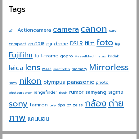
Tags
canon
camera
Actioncamera
a7III
card
foto
film
dji
DSLR
drone
compact
cp+2018
fuji
Fujifilm
full-frame
gopro
Hasselblad
instax
kodak
Mirrorless
lens
leica
memory
m4/3
manfrotto
nikon
panasonic
olympus
photo
news
sigma
rumor
samyang
rangefinder
photographer
ricoh
ถ่าย
กล้อง
sony
tamron
tips
zeiss
tele
Z7
ภาพ
แคนนอน