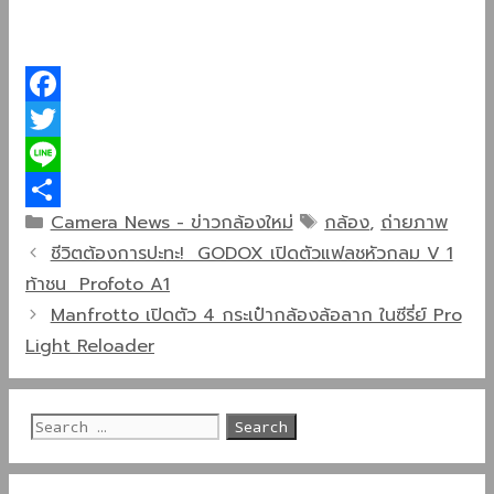
Facebook
Twitter
Line
Categories
Tags
Camera News - ข่าวกล้องใหม่
กล้อง
,
ถ่ายภาพ
Share
ชีวิตต้องการปะทะ! GODOX เปิดตัวแฟลชหัวกลม V 1
ท้าชน Profoto A1
Manfrotto เปิดตัว 4 กระเป๋ากล้องล้อลาก ในซีรี่ย์ Pro
Light Reloader
Search
for: