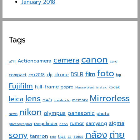
January 2018
Tags
canon
camera
Actioncamera
a7III
card
foto
film
dji
DSLR
drone
compact
cp+2018
fuji
Fujifilm
full-frame
gopro
Hasselblad
instax
kodak
Mirrorless
lens
leica
memory
m4/3
manfrotto
nikon
panasonic
olympus
photo
news
sigma
rumor
samyang
rangefinder
photographer
ricoh
ถ่าย
กล้อง
sony
tamron
tips
zeiss
tele
Z7