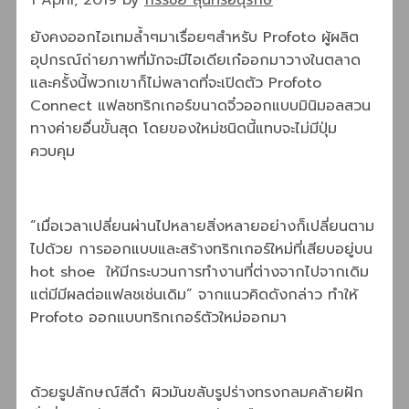
ยังคงออกไอเทมล้ำๆมาเรื่อยๆสำหรับ Profoto ผู้ผลิต
อุปกรณ์ถ่ายภาพที่มักจะมีไอเดียเก๋ออกมาวางในตลาด
และครั้งนี้พวกเขาก็ไม่พลาดที่จะเปิดตัว Profoto
Connect แฟลชทริกเกอร์ขนาดจิ๋วออกแบบมินิมอลสวน
ทางค่ายอื่นขั้นสุด โดยของใหม่ชนิดนี้แทบจะไม่มีปุ่ม
ควบคุม
“เมื่อเวลาเปลี่ยนผ่านไปหลายสิ่งหลายอย่างก็เปลี่ยนตาม
ไปด้วย การออกแบบและสร้างทริกเกอร์ใหม่ที่เสียบอยู่บน
hot shoe ให้มีกระบวนการทำงานที่ต่างจากไปจากเดิม
แต่มีมีผลต่อแฟลชเช่นเดิม” จากแนวคิดดังกล่าว ทำให้
Profoto ออกแบบทริกเกอร์ตัวใหม่ออกมา
ด้วยรูปลักษณ์สีดำ ผิวมันขลับรูปร่างทรงกลมคล้ายฝัก