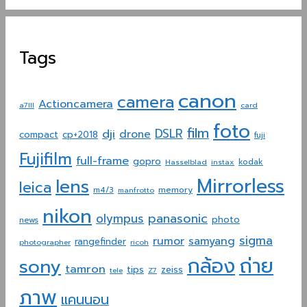
Tags
canon
camera
Actioncamera
a7III
card
foto
film
dji
DSLR
drone
compact
cp+2018
fuji
Fujifilm
full-frame
gopro
Hasselblad
instax
kodak
Mirrorless
lens
leica
memory
m4/3
manfrotto
nikon
panasonic
olympus
photo
news
sigma
rumor
samyang
rangefinder
photographer
ricoh
ถ่าย
กล้อง
sony
tamron
tips
zeiss
tele
Z7
ภาพ
แคนนอน