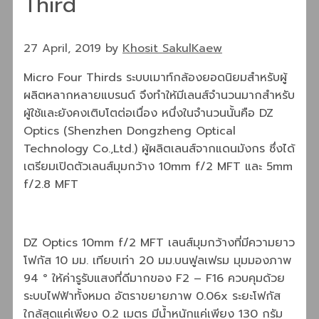
Third
27 April, 2019
by
Khosit SakulKaew
Micro Four Thirds ระบบเมาท์กล้องยอดนิยมสำหรับผู้
ผลิตหลากหลายแบรนด์ จึงทำให้มีเลนส์จำนวนมากสำหรับ
ผู้ใช้และยังคงเติบโตต่อเนื่อง หนึ่งในจำนวนนั้นคือ DZ
Optics (Shenzhen Dongzheng Optical
Technology Co.,Ltd.) ผู้ผลิตเลนส์จากแดนมังกร ซึ่งได้
เตรียมเปิดตัวเลนส์มุมกว้าง 10mm f/2 MFT และ 5mm
f/2.8 MFT
DZ Optics 10mm f/2 MFT เลนส์มุมกว้างที่มีความยาว
โฟกัส 10 มม. เทียบเท่า 20 มม.บนฟูลเฟรม มุมมองภาพ
94 ° ให้ค่ารูรับแสงที่ดีมากของ F2 – F16 ควบคุมด้วย
ระบบไฟฟ้าทั้งหมด อัตราขยายภาพ 0.06x ระยะโฟกัส
ใกล้สุดแค่เพียง 0.2 เมตร มีน้ำหนักแค่เพียง 130 กรัม