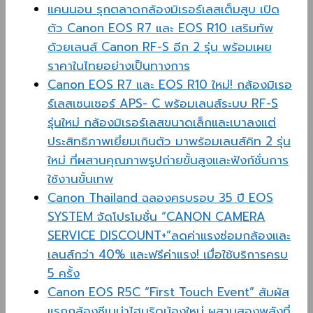
แคนนอน รุกตลาดกล้องมิเรอร์เลสเต็มสูบ เปิด
ตัว Canon EOS R7 และ EOS R10 เสริมทัพ
ด้วยเลนส์ Canon RF-S อีก 2 รุ่น พร้อมเผย
ราคาในไทยอย่างเป็นทางการ
Canon EOS R7 และ EOS R10 ใหม่! กล้องมิเรอ
ร์เลสเซนเซอร์ APS- C พร้อมเลนส์ระบบ RF-S
รุ่นใหม่ กล้องมิเรอร์เลสขนาดเล็กและเบาลงแต่
ประสิทธิภาพเยี่ยมเกินตัว มาพร้อมเลนส์คิท 2 รุ่น
ใหม่ ที่ผสานคุณภาพรูปถ่ายขั้นสูงและฟังก์ชั่นการ
ใช้งานขั้นเทพ
Canon Thailand ฉลองครบรอบ 35 ปี EOS
SYSTEM จัดโปรโมชั่น “CANON CAMERA
SERVICE DISCOUNT+”ลดค่าแรงซ่อมกล้องและ
เลนส์กว่า 40% และฟรีค่าแรง! เมื่อใช้บริการครบ
5 ครั้ง
Canon EOS R5C “First Touch Event” สัมผัส
แรกกล้องซีเนม่าไฮบริดน้องใหม่ ผสานสองพลังที่