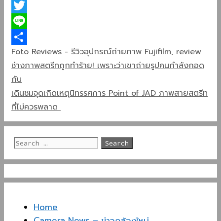
Facebook
Twitter
Line
Categories
Tags
Foto Reviews - รีวิวอุปกรณ์ถ่ายภาพ
Fujifilm
,
review
Share
ช่างภาพสตรีทถูกทำร้าย! เพราะว่าเขาถ่ายรูปคนกำลังกอด
กัน
เดินชมจุดเกิดเหตุนิทรรศการ Point of JAD ภาพสายสตรีท
ที่ไม่ควรพลาด
Search
for:
Home
Camera News – ข่าวกล้องใหม่