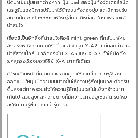
ปีดมาเป็นปุ่มแยกต่างหาก ปุ่ม dial สองปุ่มทั้งชัตเตอร์สปีด
และรูรับแสงมีการปรับมาไว้ข้างบนทั้งสองปุ่ม และมีการปรับ
ขนาดปุ่ม dial mode ให้ใหญ่ขึ้นมานิหน่อย ในภาพรวมแล้ว
น่าสนใจ
เรื่องสีเป็นอีกสิ่งที่น่าสนใจคือสี mint green ที่กลับมาใหม่
อีกครั้งหลังจากเคยใช้สีนี้มาแล้วในรุ่น X-A2 แน่นอนว่าการ
นำสีสวยนี้กลับมาอีกครั้งใน X-A5 และ X-A7 ทำให้นึกถึง
ยุคสุดรุ่งเรืองของซีรี่ย์ X-A มากทีเดียว
ดีไซน์ด้านหน้ามีความสวยงามดูน่าใช้มากขึ้น ทางฟูจิเอง
ออกแบบให้มุมมีความมนมากขึ้นให้ความรู้สึกนุ่มนวล ตัวกริบ
ตื้นลงแต่ภาพรวมยังให้ความรู้สึกนุ่มนวลไม่แข็งกร้าวมาก
เกินไป ส่วนสูงและความต่างก็มีความต่างอยู่เช่นกัน รุ่นใหม่
จะให้ความรู้สึกบางกว่ารุ่นก่อน