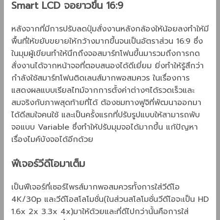
Smart LCD จอยาวขึ้น 16:9
หลังจากที่มีการปรับลดปุ่มสั่งงานหลังกล้องให้น้อยลงทำให้มี
พื้นที่ให้ขยับขยายให้กว้างมากขึ้นจนเป็นอัตราส่วน 16:9 ซึ่ง
ในมุมผู้เขียนทำให้นึกถึงจอสมาร์ทโฟนขึ้นมารวมถึงการกด
สั่งงานได้จากหน้าจอที่ตอบสนองได้ดีเยี่ยม ยิ่งทำให้รู้สึกว่า
กำลังใช้สมาร์ทโฟนติดเลนส์มากพอสมควร ในเรื่องการ
แสดงผลแบบเรียลไทม์จากการตั้งค่าต่างๆได้รวดเร็วและ
สมจริงกับภาพสุดท้ายที่ได้ ต้องชมทางฟูจิที่พัฒนาออกมา
ได้ดีสมใจคนใช้ และเป็นครั้งแรกที่ปรับรูปแบบให้สามารถพับ
จอแบบ Variable ซึ่งทำให้ปรับมุมจอได้มากขึ้น แก้ปัญหา
เรื่องไมค์บังจอได้อีกด้วย
ฟีเจอร์วีดีโอมาเต็ม
เป็นฟีเจอร์ที่เซอร์ไพรส์มากพอสมควรทั้งการใส่วีดีโอ
4K/30p และวีดีโอสโลโมชั่น(ในส่วนสโลโมชั่นวีดีโอจะเป็น HD
1.6x 2x 3.3x 4x)มาให้ด้วยและที่ดีไปกว่านั้นคือการใส่