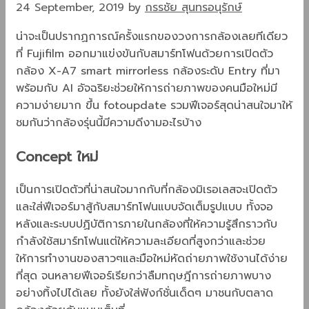
24 September, 2019
by
กรรชัย สุนทรอนุรักษ์
น่าจะเป็นปรากฏการณ์ครั้งแรกของวงการกล้องเลยทีเดียว
ที่ Fujifilm ออกมาแข่งขันกับสมาร์ทโฟนด้วยการเปิดตัว
กล้อง X-A7 smart mirrorless กล้องระดับ Entry ที่มา
พร้อมกับ AI อัจฉริยะช่วยให้การถ่ายภาพของคนมือใหม่มี
ความง่ายมาก ขึ้น fotoupdate รวมฟีเจอร์สุดน่าสนใจมาให้
ชมกันว่ากล้องรุ่นนี้มีความดีงามอะไรบ้าง
Concept ใหม่
เป็นการเปิดตัวที่น่าสนใจมากกับที่กล้องมิเรอเลสจะเปิดตัว
และใส่ฟีเจอร์มาสู้กับสมาร์ทโฟนแบบจัดเต็มรูปแบบ ทั้งจอ
หลังและระบบปฏิบัติการภายในกล้องที่ให้ความรู้สึกราวกับ
กำลังใช้สมาร์ทโฟนแต่ให้ความละเอียดที่สูงกว่าและช่วย
ให้การทำงานของสาวๆและมือใหม่หัดถ่ายภาพใช้งานได้ง่าย
ที่สุด จนหลายฟีเจอร์เรียกว่าลืมทฤษฎีการถ่ายภาพบาง
อย่างทิ้งไปได้เลย ทั้งยังใส่ฟังก์ชั่นเด็ดๆ มาชนกับตลาด