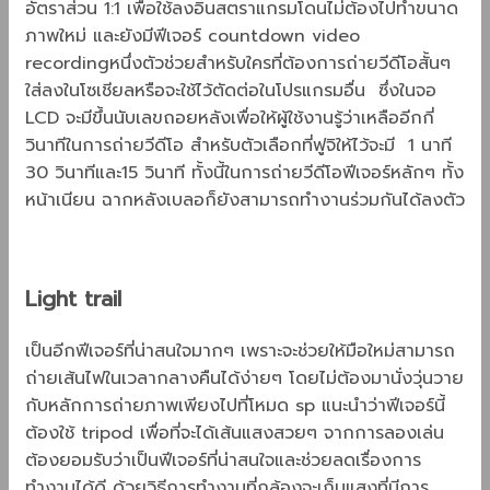
อัตราส่วน 1:1 เพื่อใช้ลงอินสตราแกรมโดนไม่ต้องไปทำขนาด
ภาพใหม่ และยังมีฟีเจอร์ countdown video
recordingหนึ่งตัวช่วยสำหรับใครที่ต้องการถ่ายวีดีโอสั้นๆ
ใส่ลงในโซเชียลหรือจะใช้ไว้ตัดต่อในโปรแกรมอื่น ซึ่งในจอ
LCD จะมีขึ้นนับเลขถอยหลังเพื่อให้ผู้ใช้งานรู้ว่าเหลืออีกกี่
วินาทีในการถ่ายวีดีโอ สำหรับตัวเลือกที่ฟูจิให้ไว้จะมี 1 นาที
30 วินาทีและ15 วินาที ทั้งนี้ในการถ่ายวีดีโอฟีเจอร์หลักๆ ทั้ง
หน้าเนียน ฉากหลังเบลอก็ยังสามารถทำงานร่วมกันได้ลงตัว
Light trail
เป็นอีกฟีเจอร์ที่น่าสนใจมากๆ เพราะจะช่วยให้มือใหม่สามารถ
ถ่ายเส้นไฟในเวลากลางคืนได้ง่ายๆ โดยไม่ต้องมานั่งวุ่นวาย
กับหลักการถ่ายภาพเพียงไปที่โหมด sp แนะนำว่าฟีเจอร์นี้
ต้องใช้ tripod เพื่อที่จะได้เส้นแสงสวยๆ จากการลองเล่น
ต้องยอมรับว่าเป็นฟีเจอร์ที่น่าสนใจและช่วยลดเรื่องการ
ทำงานได้ดี ด้วยวิธีการทำงานที่กล้องจะเก็บแสงที่มีการ