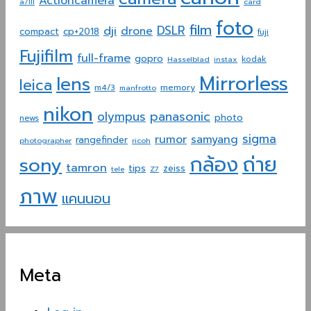
Actioncamera
a7III
card
foto
film
dji
DSLR
drone
compact
cp+2018
fuji
Fujifilm
full-frame
gopro
Hasselblad
instax
kodak
Mirrorless
lens
leica
memory
m4/3
manfrotto
nikon
panasonic
olympus
photo
news
sigma
rumor
samyang
rangefinder
photographer
ricoh
ถ่าย
กล้อง
sony
tamron
tips
zeiss
tele
Z7
ภาพ
แคนนอน
Meta